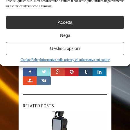
unici su questo sito. Non acconsentire o ritirare il consenso può influire negativamente
LED2
MICROFONOLUCE
NOTTURNA
su alcune caratteristiche e funzioni.
RIEMPIMENTO
SCHERMO
VIDEO
VIDEOCAMERA
VIDEOCAMERE
VIDEOCAMERE PER AUTO
Accetta
VIDEOCAMERE PROFESSIONALI
VIDEOCAMERE SONY
VISIONE
VLOGGING
Nega
YOUTUBE
ZOOM
Gestisci opzioni
Cookie Policy
Informativa sulla privacy ed informativa sui cookie
SHARE THIS POST
RELATED POSTS