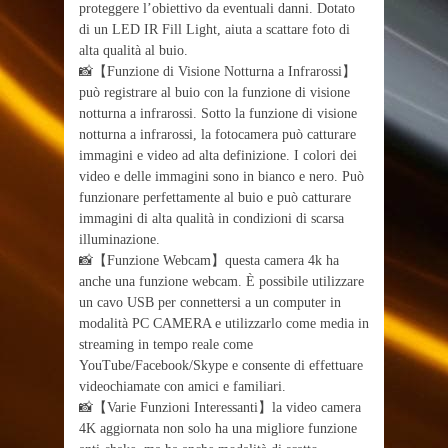
proteggere l’obiettivo da eventuali danni. Dotato
di un LED IR Fill Light, aiuta a scattare foto di
alta qualità al buio.
📸【Funzione di Visione Notturna a Infrarossi】
può registrare al buio con la funzione di visione
notturna a infrarossi. Sotto la funzione di visione
notturna a infrarossi, la fotocamera può catturare
immagini e video ad alta definizione. I colori dei
video e delle immagini sono in bianco e nero. Può
funzionare perfettamente al buio e può catturare
immagini di alta qualità in condizioni di scarsa
illuminazione.
📸【Funzione Webcam】questa camera 4k ha
anche una funzione webcam. È possibile utilizzare
un cavo USB per connettersi a un computer in
modalità PC CAMERA e utilizzarlo come media in
streaming in tempo reale come
YouTube/Facebook/Skype e consente di effettuare
videochiamate con amici e familiari.
📸【Varie Funzioni Interessanti】la video camera
4K aggiornata non solo ha una migliore funzione