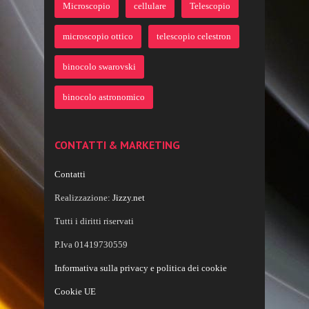
Microscopio
cellulare
Telescopio
microscopio ottico
telescopio celestron
binocolo swarovski
binocolo astronomico
CONTATTI & MARKETING
Contatti
Realizzazione:
Jizzy.net
Tutti i diritti riservati
P.Iva 01419730559
Informativa sulla privacy e politica dei cookie
Cookie UE