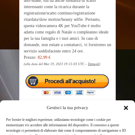
anti-shake, ma ha anche modalità di scatto
interessanti come la ricarica durante la
registrazione/scatto continuo/registrazione
ritardata/slow motion/beauty selfie. Pertanto,
questa videocamera 4K per YouTube è molto
adatta come regalo di Natale o compleanno ideale
per la tua famiglia e i tuoi amici. In caso di
domande, non esitate a contattarci, vi forniremo un
servizio soddisfacente entro 24 ore.
Prezzo:
82,99 €
(alla data del Mar 19, 2023 19:15:03 UTC –
Dettagli
)
Gestisci la tua privacy
Per fornire le migliori esperienze, utilizziamo tecnologie come i cookie per
memorizzare e/o accedere alle informazioni del dispositivo. Il consenso a queste
TAGS
24X
3.0IPS
60FPS
BATTERIE
tecnologie ci permetterà di elaborare dati come il comportamento di navigazione o ID
CAMCORDER
CAMERA
CON
DIGITALE
FHD