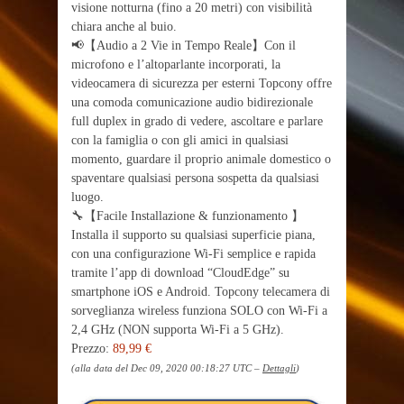
visione notturna (fino a 20 metri) con visibilità
chiara anche al buio.
📢【Audio a 2 Vie in Tempo Reale】Con il
microfono e l’altoparlante incorporati, la
videocamera di sicurezza per esterni Topcony offre
una comoda comunicazione audio bidirezionale
full duplex in grado di vedere, ascoltare e parlare
con la famiglia o con gli amici in qualsiasi
momento, guardare il proprio animale domestico o
spaventare qualsiasi persona sospetta da qualsiasi
luogo.
🔧【Facile Installazione & funzionamento 】
Installa il supporto su qualsiasi superficie piana,
con una configurazione Wi-Fi semplice e rapida
tramite l’app di download “CloudEdge” su
smartphone iOS e Android. Topcony telecamera di
sorveglianza wireless funziona SOLO con Wi-Fi a
2,4 GHz (NON supporta Wi-Fi a 5 GHz).
Prezzo:
89,99 €
(alla data del Dec 09, 2020 00:18:27 UTC –
Dettagli
)