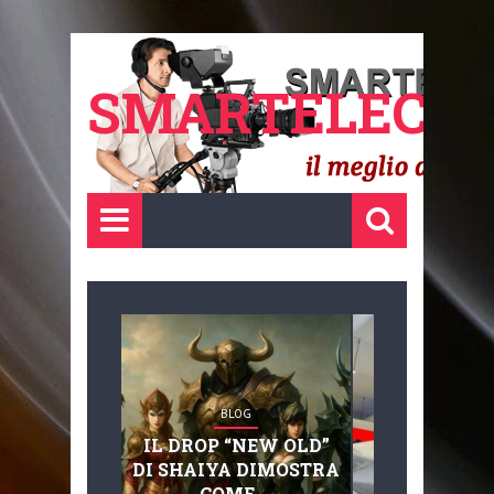
SMARTELECTR
BLOG
BLOG
IL DROP “NEW OLD”
ADVANC
DI SHAIYA DIMOSTRA
MOBILITY, 
COME ...
BASAGLIA: 