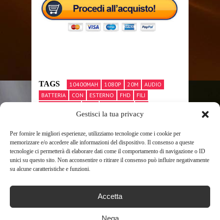
TAGS
10400MAH
1080P
20M
AUDIO
BATTERIA
CON
ESTERNO
FHD
FILI
IMPERMEABILE
IP66
NOTTURNA
PIR
Gestisci la tua privacy
RICARICABILE
RILEVAZIONE
SENZA
SICUREZZA
TELECAMERA
TOPCONY
VIDEOCAMERA
Per fornire le migliori esperienze, utilizziamo tecnologie come i cookie per
VIDEOCAMERE DI SORVEGLIANZA
VIE
VISIONE
memorizzare e/o accedere alle informazioni del dispositivo. Il consenso a queste
WIFI
tecnologie ci permetterà di elaborare dati come il comportamento di navigazione o ID
unici su questo sito. Non acconsentire o ritirare il consenso può influire negativamente
su alcune caratteristiche e funzioni.
SHARE THIS POST
Accetta
Nega