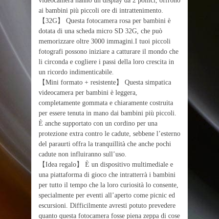
videocamera hanno un display da 2 pollici, offrono
ai bambini più piccoli ore di intrattenimento.
【32G】 Questa fotocamera rosa per bambini è
dotata di una scheda micro SD 32G, che può
memorizzare oltre 3000 immagini.I tuoi piccoli
fotografi possono iniziare a catturare il mondo che
li circonda e cogliere i passi della loro crescita in
un ricordo indimenticabile.
【Mini formato + resistente】 Questa simpatica
videocamera per bambini è leggera,
completamente gommata e chiaramente costruita
per essere tenuta in mano dai bambini più piccoli.
È anche supportato con un cordino per una
protezione extra contro le cadute, sebbene l’esterno
del paraurti offra la tranquillità che anche pochi
cadute non influiranno sull’uso.
【Idea regalo】 È un dispositivo multimediale e
una piattaforma di gioco che intratterrà i bambini
per tutto il tempo che la loro curiosità lo consente,
specialmente per eventi all’aperto come picnic ed
escursioni. Difficilmente avresti potuto prevedere
quanto questa fotocamera fosse piena zeppa di cose