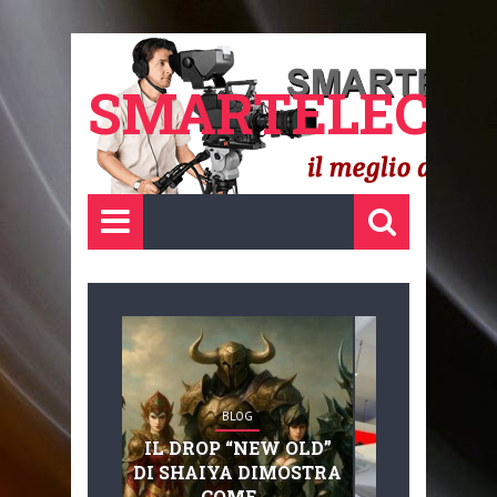
SMARTELECTR
BLOG
BLOG
IL DROP “NEW OLD”
ADVANC
DI SHAIYA DIMOSTRA
MOBILITY, 
COME ...
BASAGLIA: 