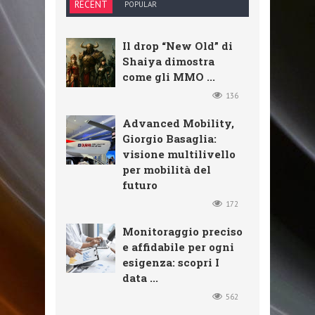
RECENT
POPULAR
Il drop “New Old” di
Shaiya dimostra
come gli MMO ...
136
Advanced Mobility,
Giorgio Basaglia:
visione multilivello
per mobilità del
futuro
172
Monitoraggio preciso
e affidabile per ogni
esigenza: scopri I
data ...
562