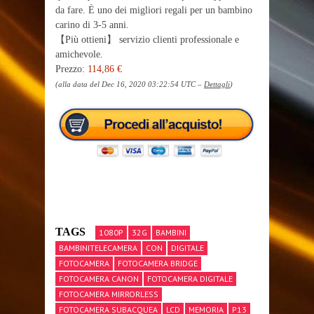
da fare. È uno dei migliori regali per un bambino
carino di 3-5 anni.
【Più ottieni】 servizio clienti professionale e
amichevole.
Prezzo:
114,86 €
(alla data del Dec 16, 2020 03:22:54 UTC –
Dettagli
)
TAGS
1080P
32G
BAMBINI
BAMBINITELECAMERA
CON
DIGITALE
FOTOCAMERA
FOTOCAMERA BRIDGE
FOTOCAMERA CANON
FOTOCAMERA DIGITALE
FOTOCAMERA MIRRORLESS
FOTOCAMERA SUBACQUEA
LCD
MEMORIA
P13