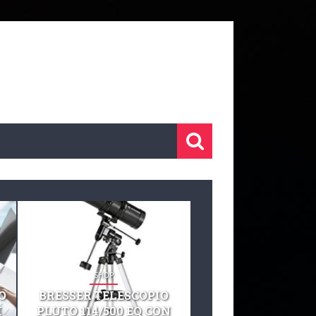
SHOP
SHOP
O
BRESSER TELESCOPIO
TELESCOPIO CELE
I
PLUTO 114/500 EQ CON
127 EQ TELESCO