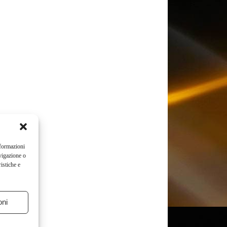
nformazioni
vigazione o
istiche e
oni