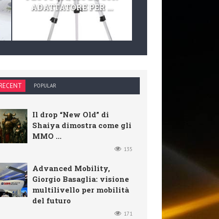
ADATTATORE PER ...
TELESCOPIO E KIT 
RECENT
POPULAR
Il drop “New Old” di
Shaiya dimostra come gli
MMO ...
135
Advanced Mobility,
Giorgio Basaglia: visione
multilivello per mobilità
del futuro
171