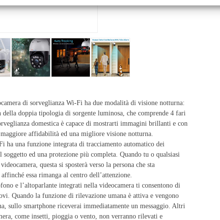
camera di sorveglianza Wi-Fi ha due modalità di visione notturna:
gn della doppia tipologia di sorgente luminosa, che comprende 4 fari
sorveglianza domestica è capace di mostrarti immagini brillanti e con
 maggiore affidabilità ed una migliore visione notturna.
i ha una funzione integrata di tracciamento automatico dei
l soggetto ed una protezione più completa. Quando tu o qualsiasi
a videocamera, questa si sposterà verso la persona che sta
ffinché essa rimanga al centro dell’attenzione.
ono e l’altoparlante integrati nella videocamera ti consentono di
ovi. Quando la funzione di rilevazione umana è attiva e vengono
ana, sullo smartphone riceverai immediatamente un messaggio. Altri
era, come insetti, pioggia o vento, non verranno rilevati e