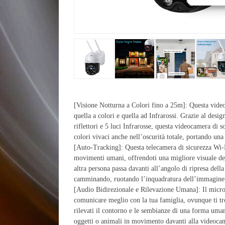
[Visione Notturna a Colori fino a 25m]: Questa video
quella a colori e quella ad Infrarossi. Grazie al desi
riflettori e 5 luci Infrarosse, questa videocamera di 
colori vivaci anche nell’oscurità totale, portando una
[Auto-Tracking]: Questa telecamera di sicurezza Wi-F
movimenti umani, offrendoti una migliore visuale de
altra persona passa davanti all’angolo di ripresa dell
camminando, ruotando l’inquadratura dell’immagine a
[Audio Bidirezionale e Rilevazione Umana]: Il microf
comunicare meglio con la tua famiglia, ovunque ti tr
rilevati il contorno e le sembianze di una forma um
oggetti o animali in movimento davanti alla videocam