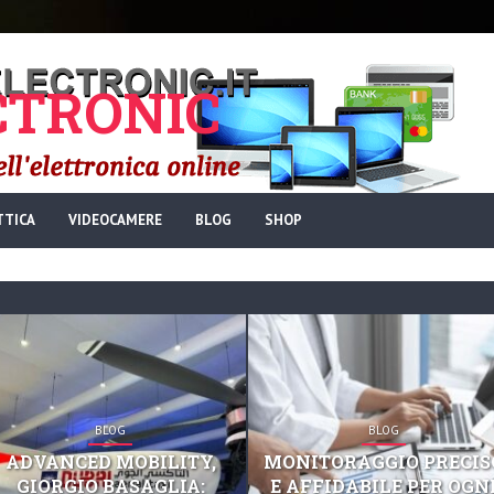
TRONIC
TTICA
VIDEOCAMERE
BLOG
SHOP
BLOG
BLOG
ADVANCED MOBILITY,
MONITORAGGIO PRECIS
GIORGIO BASAGLIA:
E AFFIDABILE PER OGN