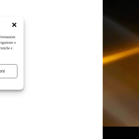
nformazioni
vigazione o
istiche e
oni