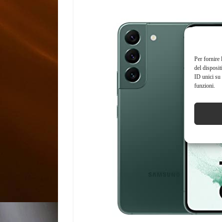
Per fornire 
del disposit
ID unici su 
funzioni.