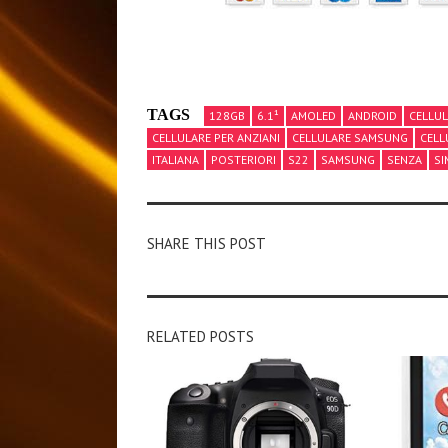
TAGS
128GB
6.1¹
AMOLED
ANDROID
CELLU
CELLULARE PER ANZIANI
CELLULARE SAMSUNG
CELL
ITALIANA
POSTERIORI
S22
SAMSUNG
SENZA
SI
SHARE THIS POST
RELATED POSTS