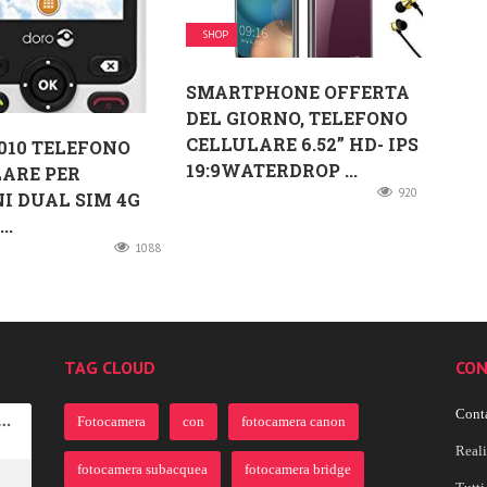
SHOP
SMARTPHONE OFFERTA
DEL GIORNO, TELEFONO
CELLULARE 6.52” HD- IPS
010 TELEFONO
19:9WATERDROP ...
ARE PER
920
I DUAL SIM 4G
..
1088
TAG CLOUD
CON
Conta
Fotocamera
con
fotocamera canon
Real
fotocamera subacquea
fotocamera bridge