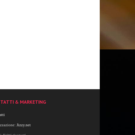
TATTI & MARKETING
tti
izzazione:
Jizzy.net