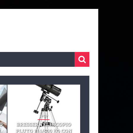
SHOP
SHOP
O
BRESSER TELESCOPIO
TELESCOPIO CELE
I
PLUTO 114/500 EQ CON
127 EQ TELESCO