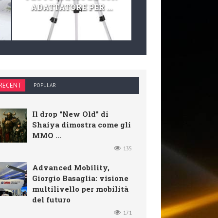
ADATTATORE PER ...
TELESCOPIO E KIT 
RECENT
POPULAR
Il drop “New Old” di
Shaiya dimostra come gli
MMO ...
135
Advanced Mobility,
Giorgio Basaglia: visione
multilivello per mobilità
del futuro
171