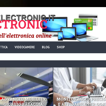
TRONIC
TTICA
VIDEOCAMERE
BLOG
SHOP
BLOG
BLOG
ADVANCED MOBILITY,
MONITORAGGIO PRECIS
GIORGIO BASAGLIA:
E AFFIDABILE PER OGN