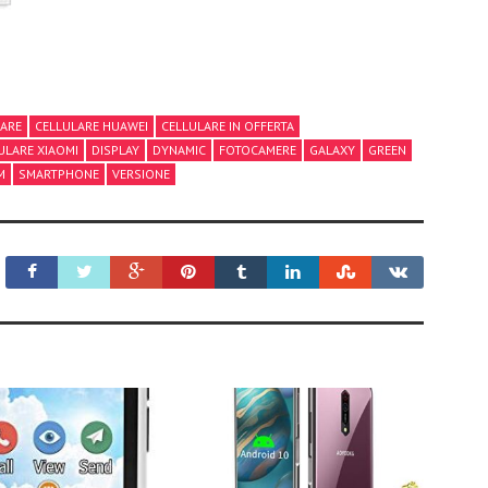
LARE
CELLULARE HUAWEI
CELLULARE IN OFFERTA
ULARE XIAOMI
DISPLAY
DYNAMIC
FOTOCAMERE
GALAXY
GREEN
M
SMARTPHONE
VERSIONE