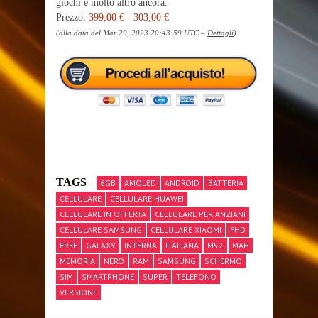
giochi e molto altro ancora.
Prezzo:
399,00 €
- 303,00 €
(alla data del Mar 29, 2023 20:43:59 UTC –
Dettagli
)
TAGS
6GB
AMOLED
ANDROID
BATTERIA
CELLULARE
CELLULARE HUAWEI
CELLULARE IN OFFERTA
CELLULARE PER ANZIANI
CELLULARE SAMSUNG
CELLULARE XIAOMI
FHD
FREE
GALAXY
INTERNA
ITALIANA
M52
MAH
MEMORIA
NERO
RAM
SAMSUNG
SCHERMO
SIM
SMARTPHONE
SUPER
TELEFONO
VERSIONE