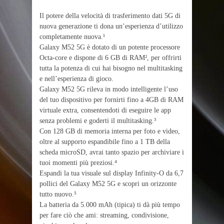
Il potere della velocità di trasferimento dati 5G di
nuova generazione ti dona un’esperienza d’utilizzo
completamente nuova.¹
Galaxy M52 5G è dotato di un potente processore
Octa-core e dispone di 6 GB di RAM², per offrirti
tutta la potenza di cui hai bisogno nel multitasking
e nell’esperienza di gioco.
Galaxy M52 5G rileva in modo intelligente l’uso
del tuo dispositivo per fornirti fino a 4GB di RAM
virtuale extra, consentendoti di eseguire le app
senza problemi e goderti il multitasking.³
Con 128 GB di memoria interna per foto e video,
oltre al supporto espandibile fino a 1 TB della
scheda microSD, avrai tanto spazio per archiviare i
tuoi momenti più preziosi.⁴
Espandi la tua visuale sul display Infinity-O da 6,7
​​pollici del Galaxy M52 5G e scopri un orizzonte
tutto nuovo.⁵
La batteria da 5.000 mAh (tipica) ti dà più tempo
per fare ciò che ami: streaming, condivisione,