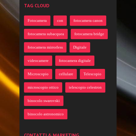
TAG CLOUD
Fotocamera
con
fotocamera canon
fotocamera subacquea
fotocamera bridge
fotocamera mirrorless
Digitale
videocamere
fotocamera digitale
Microscopio
cellulare
Telescopio
microscopio ottico
telescopio celestron
binocolo swarovski
binocolo astronomico
CONTATTI & MARKETING