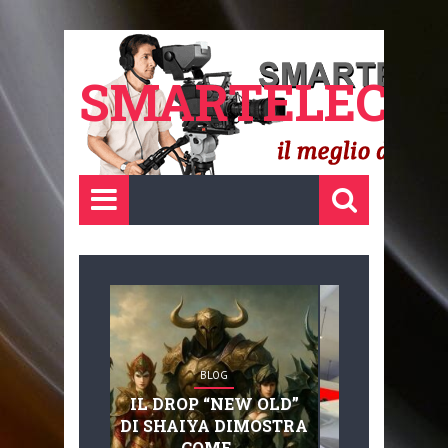
SMARTELECTR
BLOG
BLOG
IL DROP “NEW OLD”
ADVANC
DI SHAIYA DIMOSTRA
MOBILITY, 
COME ...
BASAGLIA: 