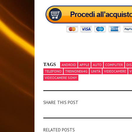
TAGS
ANDROID
APPLE
AUTO
COMPUTER
DI
TELEFONO
TREINONE64G
UNITÀ
VIDEOCAMERE
V
VIDEOCAMERE SONY
SHARE THIS POST
RELATED POSTS