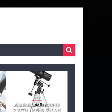
SHOP
SHOP
O
BRESSER TELESCOPIO
TELESCOPIO CELE
I
PLUTO 114/500 EQ CON
127 EQ TELESCO