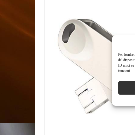
Per fornire 
del disposit
ID unici su 
funzioni.