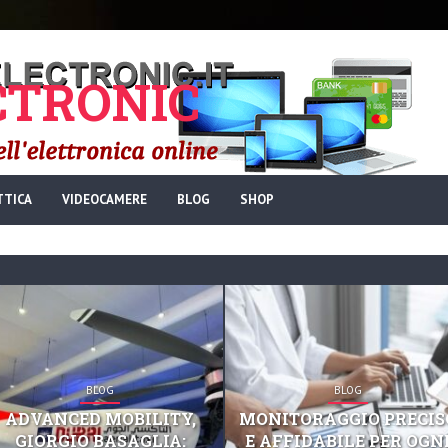
TRONIC
TTICA
VIDEOCAMERE
BLOG
SHOP
BLOG
BLOG
ADVANCED MOBILITY,
MONITORAGGIO PRECIS
GIORGIO BASAGLIA:
E AFFIDABILE PER OGN