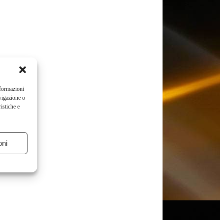
nformazioni
vigazione o
istiche e
oni