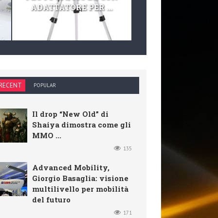
ADATTATORE PER ...
TELESCOPIO E KIT 
RECENT
POPULAR
Il drop “New Old” di
Shaiya dimostra come gli
MMO ...
135
Advanced Mobility,
Giorgio Basaglia: visione
multilivello per mobilità
del futuro
171