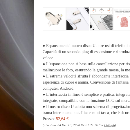
● Espansione del nuovo disco U a tre usi di telefonia
Capacità di un secondo plug di espansione e riproduz
veloce.
● L’espansione non si basa sulla cancellazione per ris
malincuore le foto, esaurendo la grande mossa, la me
● L’estrema velocità sfrutta l’abbondante interfaccia 
esperienza di cuore e anima. Conversione di fantasia 
computer, Android.
● L’interfaccia in linea è semplice e pratica, integr
integrate, compatibile con la funzione OTG sul merca
● Il nostro disco U adotta uno schema di progettazion
trama interamente metallica e mini tasca, che è sicuro
Prezzo:
52,64 €
(alla data del Dec 16, 2020 07:01:21 UTC –
Dettagli
)