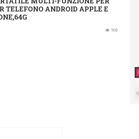
ORTATILE MULTI-FUNZIONE PER
ER TELEFONO ANDROID APPLE E
ONE,64G
908