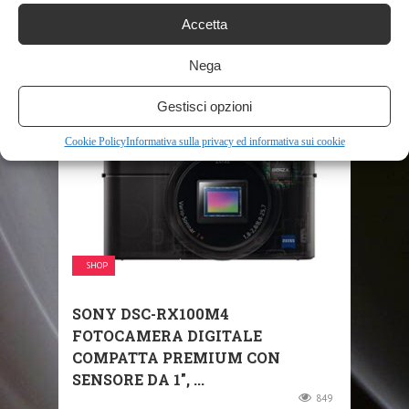
4G ANDROID 9.0 SMART WATCH
Accetta
1.6″ TOUCH SCREEN BLUETOOTH
GPS ...
Nega
609
Gestisci opzioni
Cookie Policy
Informativa sulla privacy ed informativa sui cookie
SHOP
SONY DSC-RX100M4
FOTOCAMERA DIGITALE
COMPATTA PREMIUM CON
SENSORE DA 1″, ...
849