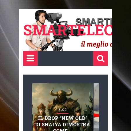
SMARTELECTR
BLOG
BLOG
IL DROP “NEW OLD”
ADVANC
DI SHAIYA DIMOSTRA
MOBILITY, 
COME ...
BASAGLIA: 