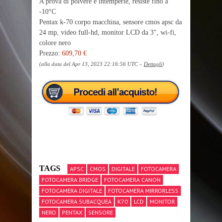
A prova di polvere e intemperie, resiste fino a
-10°C
Pentax k-70 corpo macchina, sensore cmos apsc da
24 mp, video full-hd, monitor LCD da 3″, wi-fi,
colore nero
Prezzo:
609,70 €
(alla data del Apr 13, 2023 22:16:56 UTC –
Dettagli
)
TAGS
APSC
CMOS
DIGITALE
FOTOCAMERA
FOTOCAMERA BRIDGE
FOTOCAMERA CANON
FOTOCAMERA DIGITALE
FOTOCAMERA MIRRORLESS
FOTOCAMERA SUBACQUEA
K70
LCD
MONITOR
NERO
PENTAX
SENSORE