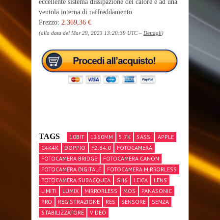
eccellente sistema dissipazione del calore e ad una
ventola interna di raffreddamento.
Prezzo:
2.369,36 €
(alla data del Mar 29, 2023 13:20:39 UTC –
Dettagli
)
TAGS
10BIT
1260MM
5.7K
5ASSI
APPLE
C4K4K
DOPPIO
F2.84.0
FOTOCAMERA
FOTOCAMERA BRIDGE
FOTOCAMERA CANON
FOTOCAMERA DIGITALE
FOTOCAMERA MIRRORLESS
FOTOCAMERA SUBACQUEA
GH6
LEICA
LENS
LIMITI
LUMIX
MIRRORLESS
MOS
PANASONIC
PRO
REGISTRAZIONE
RES
SENSORE
SENZA
STABILIZZATORE
VIDEO