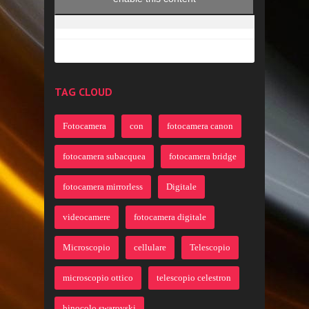
TAG CLOUD
Fotocamera
con
fotocamera canon
fotocamera subacquea
fotocamera bridge
fotocamera mirrorless
Digitale
videocamere
fotocamera digitale
Microscopio
cellulare
Telescopio
microscopio ottico
telescopio celestron
binocolo swarovski