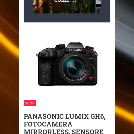
MULTILIVEL
MOBILITÀ
SHOP
PANASONIC LUMIX GH6,
FOTOCAMERA
MIRRORLESS, SENSORE