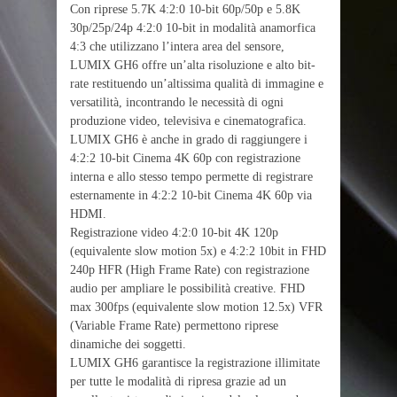
Con riprese 5.7K 4:2:0 10-bit 60p/50p e 5.8K
30p/25p/24p 4:2:0 10-bit in modalità anamorfica
4:3 che utilizzano l’intera area del sensore,
LUMIX GH6 offre un’alta risoluzione e alto bit-
rate restituendo un’altissima qualità di immagine e
versatilità, incontrando le necessità di ogni
produzione video, televisiva e cinematografica.
LUMIX GH6 è anche in grado di raggiungere i
4:2:2 10-bit Cinema 4K 60p con registrazione
interna e allo stesso tempo permette di registrare
esternamente in 4:2:2 10-bit Cinema 4K 60p via
HDMI.
Registrazione video 4:2:0 10-bit 4K 120p
(equivalente slow motion 5x) e 4:2:2 10bit in FHD
240p HFR (High Frame Rate) con registrazione
audio per ampliare le possibilità creative. FHD
max 300fps (equivalente slow motion 12.5x) VFR
(Variable Frame Rate) permettono riprese
dinamiche dei soggetti.
LUMIX GH6 garantisce la registrazione illimitate
per tutte le modalità di ripresa grazie ad un