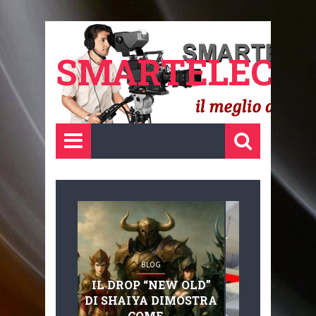
SMARTELECTR
BLOG
BLOG
IL DROP “NEW OLD”
ADVANC
DI SHAIYA DIMOSTRA
MOBILITY, 
COME ...
BASAGLIA: 