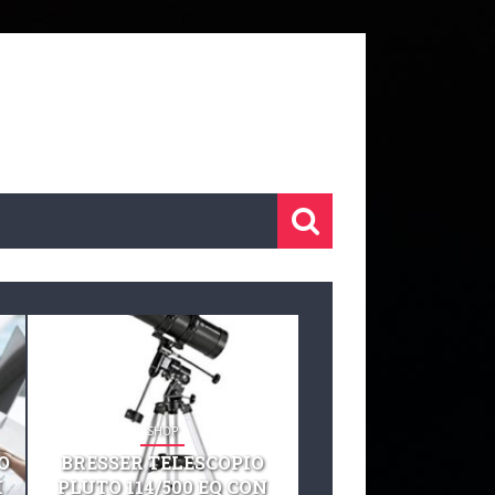
SHOP
SHOP
O
BRESSER TELESCOPIO
TELESCOPIO CELE
I
PLUTO 114/500 EQ CON
127 EQ TELESCO