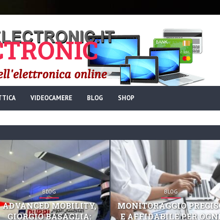
TRONIC
TTICA
VIDEOCAMERE
BLOG
SHOP
BLOG
BLOG
ADVANCED MOBILITY,
MONITORAGGIO PRECIS
GIORGIO BASAGLIA:
E AFFIDABILE PER OGN