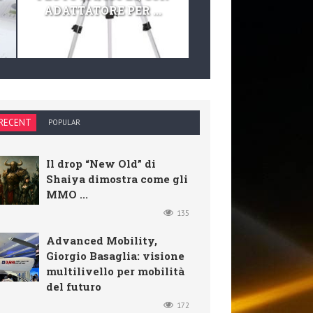
ADATTATORE PER ...
TELESCOPIO E KIT 
RECENT
POPULAR
Il drop “New Old” di
Shaiya dimostra come gli
MMO ...
135
Advanced Mobility,
Giorgio Basaglia: visione
multilivello per mobilità
del futuro
172