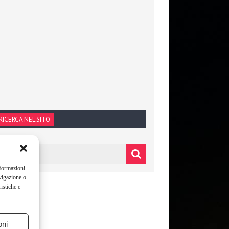
RICERCA NEL SITO
nformazioni
vigazione o
istiche e
oni