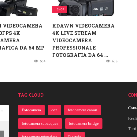
SHOP
 VIDEOCAMERA
KDAWN VIDEOCAMERA
0FPS 4K
4K LIVE STREAM
CAMERA
VIDEOCAMERA
AFICA DA 64 MP
PROFESSIONALE
FOTOGRAFIA DA 64 ...
604
608
TAG CLOUD
CON
Conta
Fotocamera
con
fotocamera canon
Real
fotocamera subacquea
fotocamera bridge
Tutti 
fotocamera mirrorless
Digitale