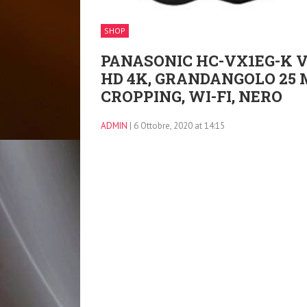
SHOP
PANASONIC HC-VX1EG-K 
HD 4K, GRANDANGOLO 25 
CROPPING, WI-FI, NERO
ADMIN
| 6 Ottobre, 2020 at 14:15