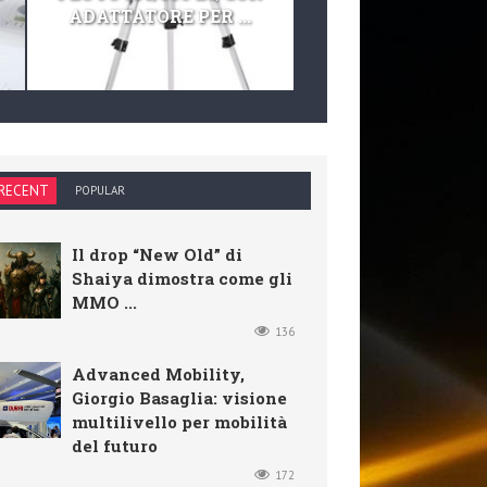
ADATTATORE PER ...
TELESCOPIO E KIT 
RECENT
POPULAR
Il drop “New Old” di
Shaiya dimostra come gli
MMO ...
136
Advanced Mobility,
Giorgio Basaglia: visione
multilivello per mobilità
del futuro
172