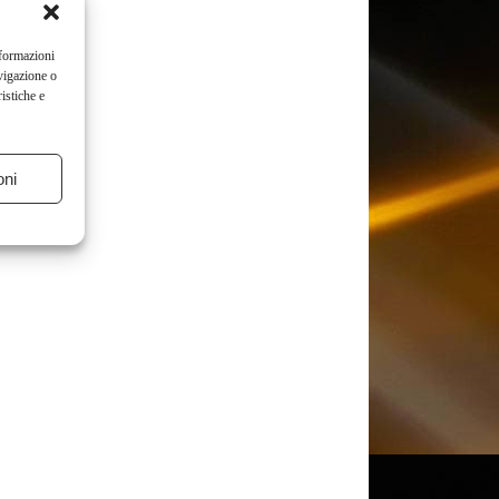
nformazioni
vigazione o
istiche e
oni