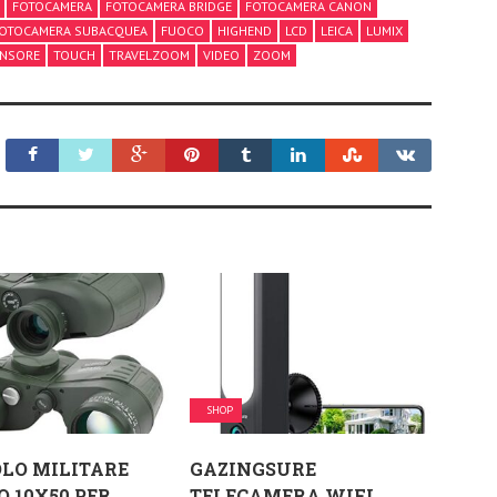
FOTOCAMERA
FOTOCAMERA BRIDGE
FOTOCAMERA CANON
OTOCAMERA SUBACQUEA
FUOCO
HIGHEND
LCD
LEICA
LUMIX
ENSORE
TOUCH
TRAVELZOOM
VIDEO
ZOOM
SHOP
LO MILITARE
GAZINGSURE
 10X50 PER
TELECAMERA WIFI