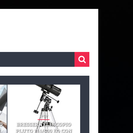
SHOP
SHOP
O
BRESSER TELESCOPIO
TELESCOPIO CELE
I
PLUTO 114/500 EQ CON
127 EQ TELESCO