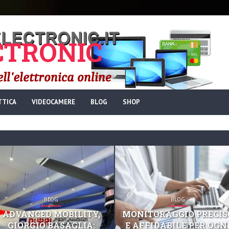
TRONIC
TTICA
VIDEOCAMERE
BLOG
SHOP
BLOG
BLOG
ADVANCED MOBILITY,
MONITORAGGIO PRECIS
GIORGIO BASAGLIA:
E AFFIDABILE PER OGN