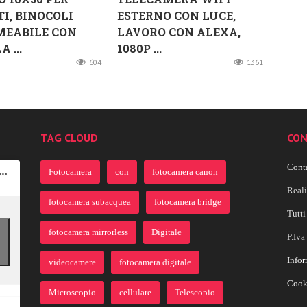
I, BINOCOLI
ESTERNO CON LUCE,
MEABILE CON
LAVORO CON ALEXA,
 ...
1080P ...
604
1361
TAG CLOUD
CON
Conta
Fotocamera
con
fotocamera canon
Real
fotocamera subacquea
fotocamera bridge
Tutti 
fotocamera mirrorless
Digitale
P.Iv
Infor
videocamere
fotocamera digitale
Cook
Microscopio
cellulare
Telescopio