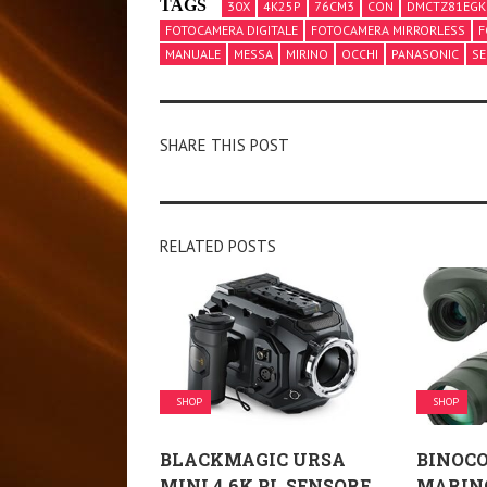
TAGS
30X
4K25P
76CM3
CON
DMCTZ81EGK
FOTOCAMERA DIGITALE
FOTOCAMERA MIRRORLESS
F
MANUALE
MESSA
MIRINO
OCCHI
PANASONIC
S
SHARE THIS POST
RELATED POSTS
SHOP
SHOP
BLACKMAGIC URSA
BINOCO
MINI 4.6K PL SENSORE
MARINO