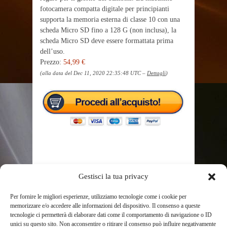
fotocamera compatta digitale per principianti
supporta la memoria esterna di classe 10 con una
scheda Micro SD fino a 128 G (non inclusa), la
scheda Micro SD deve essere formattata prima
dell’uso.
Prezzo:
54,99 €
(alla data del Dec 11, 2020 22:35:48 UTC –
Dettagli
)
Gestisci la tua privacy
TAGS
1080P
ADULTI
ANZIANI
BAMBINI
COMPATTA
CON
DIGITALE
FOTOCAMERA
Per fornire le migliori esperienze, utilizziamo tecnologie come i cookie per
FOTOCAMERA BRIDGE
FOTOCAMERA CANON
memorizzare e/o accedere alle informazioni del dispositivo. Il consenso a queste
FOTOCAMERA DIGITALE
FOTOCAMERA MIRRORLESS
tecnologie ci permetterà di elaborare dati come il comportamento di navigazione o ID
unici su questo sito. Non acconsentire o ritirare il consenso può influire negativamente
FOTOCAMERA SUBACQUEA
FOTOGRAFICA
FULL