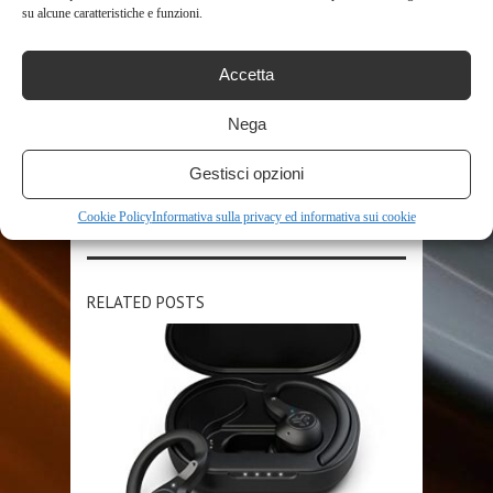
su alcune caratteristiche e funzioni.
LCD
MACCHINA
MEGA
PIXEL
POLLICI
STUDENTI
ZOOM
Accetta
Nega
SHARE THIS POST
Gestisci opzioni
Cookie Policy
Informativa sulla privacy ed informativa sui cookie
RELATED POSTS