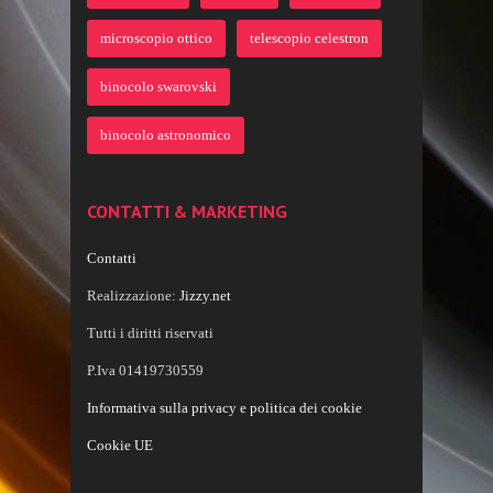
microscopio ottico
telescopio celestron
binocolo swarovski
binocolo astronomico
CONTATTI & MARKETING
Contatti
Realizzazione:
Jizzy.net
Tutti i diritti riservati
P.Iva 01419730559
Informativa sulla privacy e politica dei cookie
Cookie UE