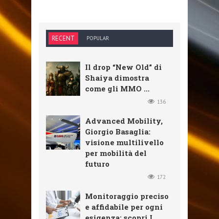
RECENT
POPULAR
Il drop “New Old” di
Shaiya dimostra
come gli MMO ...
136
Advanced Mobility,
Giorgio Basaglia:
visione multilivello
per mobilità del
futuro
172
Monitoraggio preciso
e affidabile per ogni
esigenza: scopri I