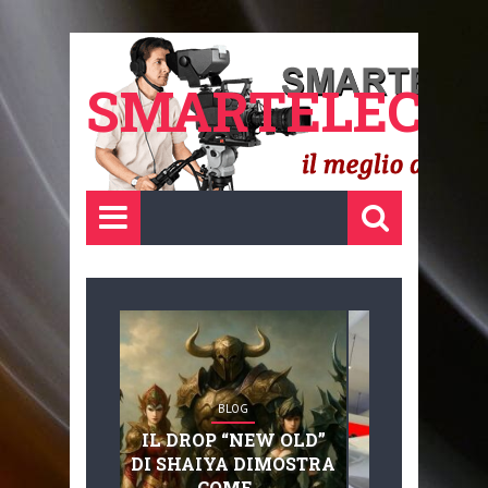
SMARTELECTR
BLOG
BLOG
IL DROP “NEW OLD”
ADVANC
DI SHAIYA DIMOSTRA
MOBILITY, 
COME ...
BASAGLIA: 