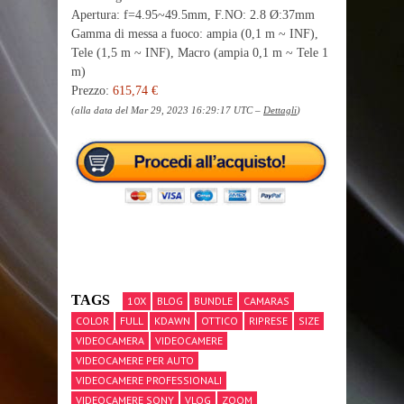
Apertura: f=4.95~49.5mm, F.NO: 2.8 Ø:37mm
Gamma di messa a fuoco: ampia (0,1 m ~ INF),
Tele (1,5 m ~ INF), Macro (ampia 0,1 m ~ Tele 1
m)
Prezzo:
615,74 €
(alla data del Mar 29, 2023 16:29:17 UTC –
Dettagli
)
TAGS
10X
BLOG
BUNDLE
CAMARAS
COLOR
FULL
KDAWN
OTTICO
RIPRESE
SIZE
VIDEOCAMERA
VIDEOCAMERE
VIDEOCAMERE PER AUTO
VIDEOCAMERE PROFESSIONALI
VIDEOCAMERE SONY
VLOG
ZOOM