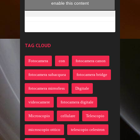
enable this content
TAG CLOUD
Fotocamera
con
fotocamera canon
fotocamera subacquea
fotocamera bridge
fotocamera mirrorless
Digitale
videocamere
fotocamera digitale
Microscopio
cellulare
Telescopio
microscopio ottico
telescopio celestron