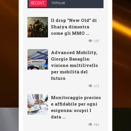
RECENT
POPULAR
Il drop “New Old” di
Shaiya dimostra
come gli MMO ...
135
Advanced Mobility,
Giorgio Basaglia:
visione multilivello
per mobilità del
futuro
172
Monitoraggio preciso
e affidabile per ogni
esigenza: scopri I
data ...
561