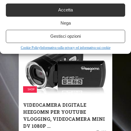
VIDEOCAMERA D’AZIONE 4K
Accetta
MINI ULTRA HD 4K ACTION
CAMERA IMPERMEABILE ...
Nega
619
Gestisci opzioni
Cookie Policy
Informativa sulla privacy ed informativa sui cookie
SHOP
VIDEOCAMERA DIGITALE
HEEGOMN PER YOUTUBE
VLOGGING, VIDEOCAMERA MINI
DV 1080P ...