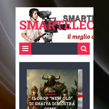
SMARTELECTR
BLOG
BLOG
IL DROP “NEW OLD”
ADVANC
DI SHAIYA DIMOSTRA
MOBILITY, 
COME ...
BASAGLIA: 