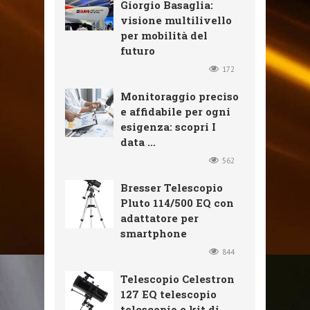
Giorgio Basaglia:
visione multilivello
per mobilità del
futuro
172
Monitoraggio preciso
e affidabile per ogni
esigenza: scopri I
data ...
562
Bresser Telescopio
Pluto 114/500 EQ con
adattatore per
smartphone
844
Telescopio Celestron
127 EQ telescopio
telescopio e kit di