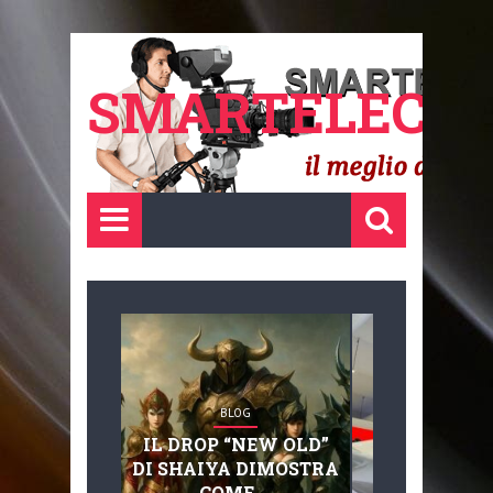
SMARTELECTR
BLOG
BLOG
IL DROP “NEW OLD”
ADVANC
DI SHAIYA DIMOSTRA
MOBILITY, 
COME ...
BASAGLIA: 