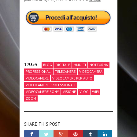
(alla data del Apr 12, 2023 12:49:22 UTC –
Dettagli
)
TAGS
BLOG
DIGITALE
HMULTI
NOTTURNA
PROFESSIONALI
TELECAMERE
VIDEOCAMERA
VIDEOCAMERE
VIDEOCAMERE PER AUTO
VIDEOCAMERE PROFESSIONALI
VIDEOCAMERE SONY
VISIONE
VLOG
WIFI
ZOOM
SHARE THIS POST