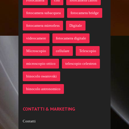
Fotocamera
con
fotocamera canon
fotocamera subacquea
fotocamera bridge
fotocamera mirrorless
Digitale
videocamere
fotocamera digitale
Microscopio
cellulare
Telescopio
microscopio ottico
telescopio celestron
binocolo swarovski
binocolo astronomico
CONTATTI & MARKETING
Contatti