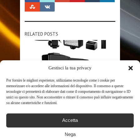
RELATED POSTS
Gestisci la tua privacy
Per fornire le migliori esperienze, utilizziamo tecnologie come i cookie per
memorizzare e/o accedere alle informazioni del dispositivo. Il consenso a queste
tecnologie ci permetterà di elaborare dati come il comportamento di navigazione o ID
SHOP
unici su questo sito. Non acconsentire o ritirare il consenso può influire negativamente
su alcune caratteristiche e funzioni.
GO PRO STREAMING LIVE DI
VIDEOCAMERA 4K FOR LA
Accetta
REGISTRAZIONE ...
578
Nega