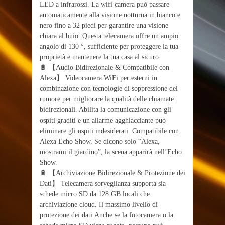
LED a infrarossi. La wifi camera può passare
automaticamente alla visione notturna in bianco e
nero fino a 32 piedi per garantire una visione
chiara al buio. Questa telecamera offre un ampio
angolo di 130 °, sufficiente per proteggere la tua
proprietà e mantenere la tua casa al sicuro.
🔋 【Audio Bidirezionale & Compatibile con
Alexa】 Videocamera WiFi per esterni in
combinazione con tecnologie di soppressione del
rumore per migliorare la qualità delle chiamate
bidirezionali. Abilita la comunicazione con gli
ospiti graditi e un allarme agghiacciante può
eliminare gli ospiti indesiderati. Compatibile con
Alexa Echo Show. Se dicono solo “Alexa,
mostrami il giardino”, la scena apparirà nell’Echo
Show.
🔋 【Archiviazione Bidirezionale & Protezione dei
Dati】 Telecamera sorveglianza supporta sia
schede micro SD da 128 GB locali che
archiviazione cloud. Il massimo livello di
protezione dei dati.Anche se la fotocamera o la