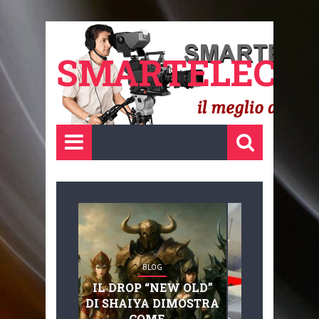
SMARTELECTR
BLOG
BLOG
IL DROP “NEW OLD”
ADVANC
DI SHAIYA DIMOSTRA
MOBILITY, 
COME ...
BASAGLIA: 