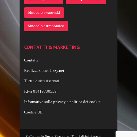
binocolo swarovski
binocolo astronomico
CONTATTI & MARKETING
Contatti
Realizzazione:
Jizzy.net
Tutti i diritti riservati
P.Iva 01419730559
Informativa sulla privacy e politica dei cookie
Cookie UE
© Copyright
Smart Electronic
. Tutti i diritti riservati.