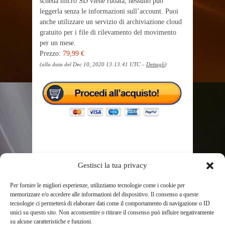
scheda micro SD viene rubata, nessuno può
leggerla senza le informazioni sull’account. Puoi
anche utilizzare un servizio di archiviazione cloud
gratuito per i file di rilevamento del movimento
per un mese.
Prezzo:
79,99 €
(alla data del Dec 10, 2020 13:13:41 UTC –
Dettagli
)
Gestisci la tua privacy
TAGS
1080P
ALEXA
AUDIO
BATTERIA
BUTURE
CON
ESTERNO
IP65
MOVIMENTO
Per fornire le migliori esperienze, utilizziamo tecnologie come i cookie per
NOTTURNA
PANNELLO
RILEVATORE
SDCLOUD
memorizzare e/o accedere alle informazioni del dispositivo. Il consenso a queste
tecnologie ci permetterà di elaborare dati come il comportamento di navigazione o ID
SOLARE
SORVEGLIANZA
TELECAMERA
unici su questo sito. Non acconsentire o ritirare il consenso può influire negativamente
VIDEOCAMERA
VIDEOCAMERE DI SORVEGLIANZA
su alcune caratteristiche e funzioni.