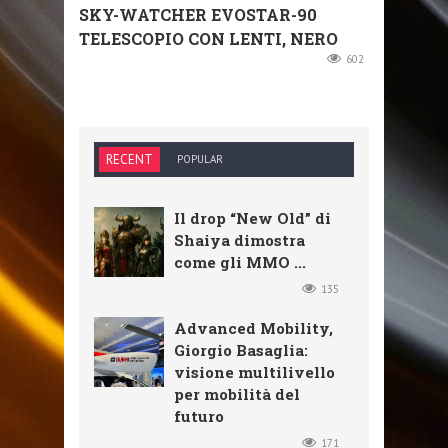
SKY-WATCHER EVOSTAR-90
TELESCOPIO CON LENTI, NERO
602
RECENT
POPULAR
Il drop “New Old” di
Shaiya dimostra
come gli MMO ...
135
Advanced Mobility,
Giorgio Basaglia:
visione multilivello
per mobilità del
futuro
171