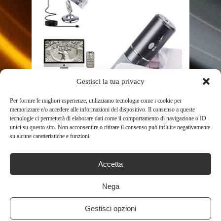
Gestisci la tua privacy
SHOP
Per fornire le migliori esperienze, utilizziamo tecnologie come i cookie per
CAINDA – MICROSCOPIO
memorizzare e/o accedere alle informazioni del dispositivo. Il consenso a queste
tecnologie ci permetterà di elaborare dati come il comportamento di navigazione o ID
DIGITALE HD 4K 3840X2160P
unici su questo sito. Non acconsentire o ritirare il consenso può influire negativamente
WIFI PER IPHONE ...
su alcune caratteristiche e funzioni.
606
Accetta
Nega
Gestisci opzioni