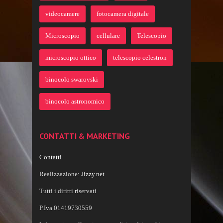
videocamere
fotocamera digitale
Microscopio
cellulare
Telescopio
microscopio ottico
telescopio celestron
binocolo swarovski
binocolo astronomico
CONTATTI & MARKETING
Contatti
Realizzazione:
Jizzy.net
Tutti i diritti riservati
P.Iva 01419730559