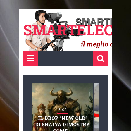
SMARTELECTR
BLOG
BLOG
IL DROP “NEW OLD”
ADVANC
DI SHAIYA DIMOSTRA
MOBILITY, 
COME ...
BASAGLIA: 