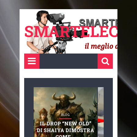
SMARTELECTR
BLOG
BLOG
IL DROP “NEW OLD”
ADVANC
DI SHAIYA DIMOSTRA
MOBILITY, 
COME ...
BASAGLIA: 