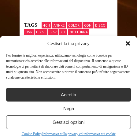
TAGS
4CH
ANNKE
COLORI
CON
DISCO
DVR
H.265
IP67
KIT
NOTTURNA
PERSONEVEICOLO
RILEVAMENTO
SORVEGLIANZA
Gestisci la tua privacy
VIDEOCAMERA
VIDEOCAMERE
VIDEOCAMERE DI SORVEGLIANZA
VISIONE
Per fornire le migliori esperienze, utilizziamo tecnologie come i cookie per
memorizzare e/o accedere alle informazioni del dispositivo. Il consenso a queste
tecnologie ci permetterà di elaborare dati come il comportamento di navigazione o ID
unici su questo sito. Non acconsentire o ritirare il consenso può influire negativamente
SHARE THIS POST
su alcune caratteristiche e funzioni.
Accetta
Nega
Gestisci opzioni
RELATED POSTS
Cookie Policy
Informativa sulla privacy ed informativa sui cookie