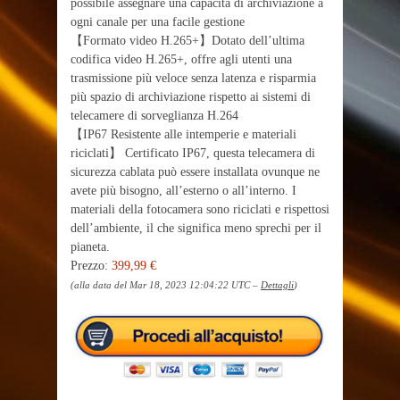
possibile assegnare una capacità di archiviazione a
ogni canale per una facile gestione
【Formato video H.265+】Dotato dell’ultima
codifica video H.265+, offre agli utenti una
trasmissione più veloce senza latenza e risparmia
più spazio di archiviazione rispetto ai sistemi di
telecamere di sorveglianza H.264
【IP67 Resistente alle intemperie e materiali
riciclati】 Certificato IP67, questa telecamera di
sicurezza cablata può essere installata ovunque ne
avete più bisogno, all’esterno o all’interno. I
materiali della fotocamera sono riciclati e rispettosi
dell’ambiente, il che significa meno sprechi per il
pianeta.
Prezzo:
399,99 €
(alla data del Mar 18, 2023 12:04:22 UTC –
Dettagli
)