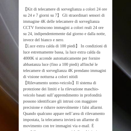
【Kit di telecamere di sorveglianza a colori 24 ore
su 24 e 7 giorni su 7】 Gli straordinari sensori di
immagine 4K delle telecamere di sorveglianza
CCTV forniscono immagini a colori reali 24 ore
su 24, indipendentemente dal giorno e dalla notte,
invece del bianco e nero.
【Luce extra calda di 100 piedi】 In condizioni di
luce estremamente bassa, la luce extra calda da
4000K si accende automaticamente per fornire
abbastanza luce (fino a 100 piedi) affinché le
telecamere di sorveglianza 4K prendano immagini
di visione notturna a colori nitidi
【Rilevamento uomo-veicolo】Il sistema di
protezione dei limiti e la rilevazione maschio-
veicolo basati sull’apprendimento in profondità
possono identificare gli intrusi con maggiore
precisione e ridurre notevolmente i falsi allarmi.
Quando qualcuno appare nell’area di rilevamento
impostata, la telecamera invierà un allarme di
movimento con tre immagini via e-mail. È