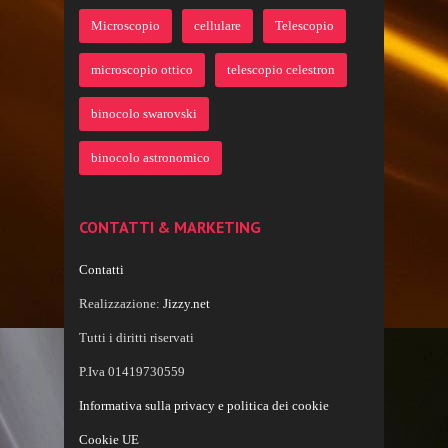
Microscopio
cellulare
Telescopio
microscopio ottico
telescopio celestron
binocolo swarovski
binocolo astronomico
CONTATTI & MARKETING
Contatti
Realizzazione:
Jizzy.net
Tutti i diritti riservati
P.Iva 01419730559
Informativa sulla privacy e politica dei cookie
Cookie UE