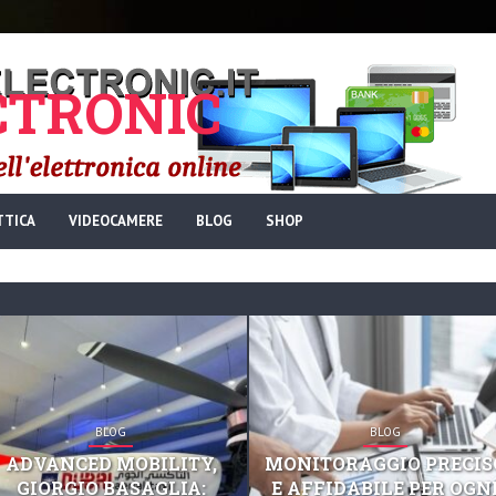
TRONIC
TTICA
VIDEOCAMERE
BLOG
SHOP
BLOG
BLOG
ADVANCED MOBILITY,
MONITORAGGIO PRECIS
GIORGIO BASAGLIA:
E AFFIDABILE PER OGN