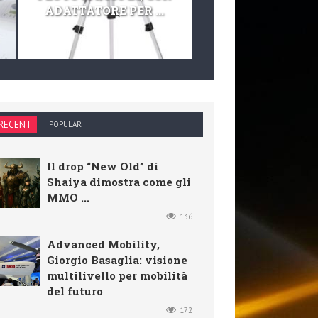
ADATTATORE PER ...
TELESCOPIO E KIT 
RECENT
POPULAR
Il drop “New Old” di
Shaiya dimostra come gli
MMO ...
136
Advanced Mobility,
Giorgio Basaglia: visione
multilivello per mobilità
del futuro
172