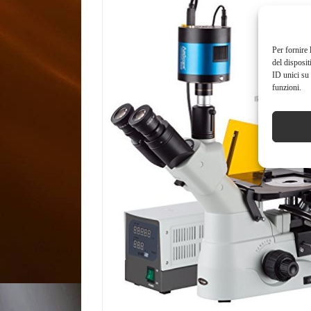
Per fornire 
del disposit
ID unici su 
funzioni.