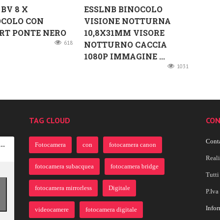
BV 8 X
ESSLNB BINOCOLO
OCOLO CON
VISIONE NOTTURNA
RT PONTE NERO
10,8X31MM VISORE
618
NOTTURNO CACCIA
1080P IMMAGINE ...
1031
TAG CLOUD
CON
Conta
Fotocamera
con
fotocamera canon
Real
fotocamera subacquea
fotocamera bridge
Tutti 
fotocamera mirrorless
Digitale
P.Iv
Infor
videocamere
fotocamera digitale