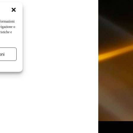
nformazioni
vigazione o
istiche e
oni