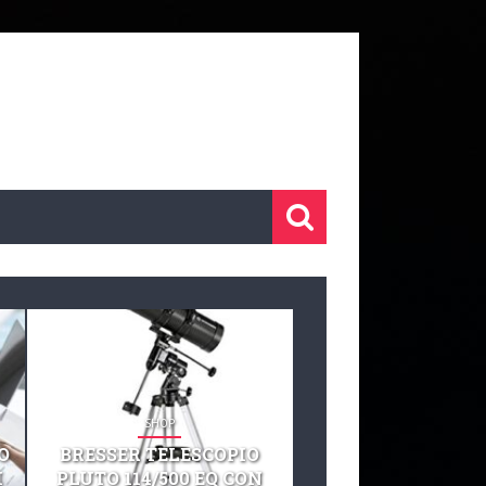
SHOP
SHOP
O
BRESSER TELESCOPIO
TELESCOPIO CELE
I
PLUTO 114/500 EQ CON
127 EQ TELESCO