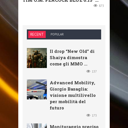
873
RECENT
POPULAR
Il drop “New Old” di
Shaiya dimostra
come gli MMO ...
137
Advanced Mobility,
Giorgio Basaglia:
visione multilivello
per mobilità del
futuro
173
Monitoraggio preciso