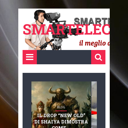
SMARTELECTR
BLOG
BLOG
IL DROP “NEW OLD”
ADVANC
DI SHAIYA DIMOSTRA
MOBILITY, 
COME ...
BASAGLIA: 