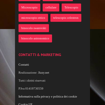
Microscopio
cellulare
Telescopio
microscopio ottico
telescopio celestron
binocolo swarovski
binocolo astronomico
CONTATTI & MARKETING
Contatti
Realizzazione:
Jizzy.net
Tutti i diritti riservati
P.Iva 01419730559
Informativa sulla privacy e politica dei cookie
Cookie UE