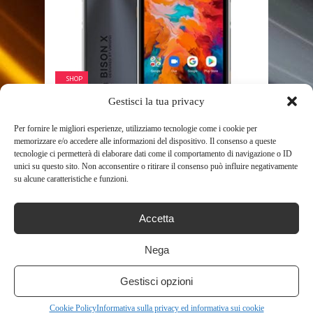
SHOP
Gestisci la tua privacy
UMIDIGI BISON X10 RUGGED
Per fornire le migliori esperienze, utilizziamo tecnologie come i cookie per
SMARTPHONE,6.53” HD 6150MAH
memorizzare e/o accedere alle informazioni del dispositivo. Il consenso a queste
BATTERY IP68/IP69 CELLULARE ...
tecnologie ci permetterà di elaborare dati come il comportamento di navigazione o ID
592
unici su questo sito. Non acconsentire o ritirare il consenso può influire negativamente
su alcune caratteristiche e funzioni.
Accetta
Nega
Gestisci opzioni
Cookie Policy
Informativa sulla privacy ed informativa sui cookie
SHOP