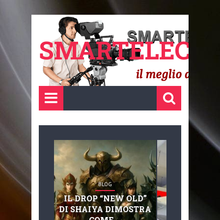
SMARTELECTR
BLOG
BLOG
IL DROP “NEW OLD”
ADVANC
DI SHAIYA DIMOSTRA
MOBILITY, 
COME ...
BASAGLIA: 