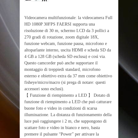
Videocamera multifunzionale: la videocamera Full
HD 1080P 30FPS FAERSI supporta una
risoluzione di 30 m, schermo LCD da 3 pollici a
270 gradi di rotazione, zoom digitale 18X,
funzione webcam, funzione pausa, microfono e
altoparlante interno, uscita HDMI e scheda SD da
4 GB a 128 GB (scheda SD esclusa) e così via.
Questo camcorder può anche supportare il
montaggio di treppiedi standard, microfono
esterno e obiettivo extra da 37 mm come obiettivo
fisheye/micro/macro (si prega di notare: questi
accessori sono esclusi).
【 Funzione di riempimento a LED 】 Dotato di
funzione di riempimento a LED che può catturare
buone foto e video in condizioni di scarsa
illuminazione. La distanza di funzionamento della
luce può raggiungere i 2 m, che suppongono di
scattare foto e video in bianco e nero, basta
premere il pulsante “Power” per attivare la