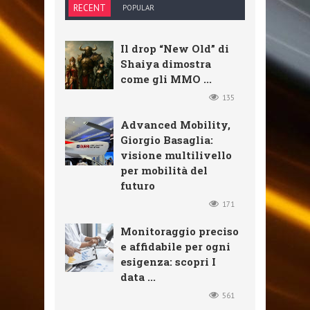
RECENT
POPULAR
Il drop “New Old” di
Shaiya dimostra
come gli MMO ...
135
Advanced Mobility,
Giorgio Basaglia:
visione multilivello
per mobilità del
futuro
171
Monitoraggio preciso
e affidabile per ogni
esigenza: scopri I
data ...
561