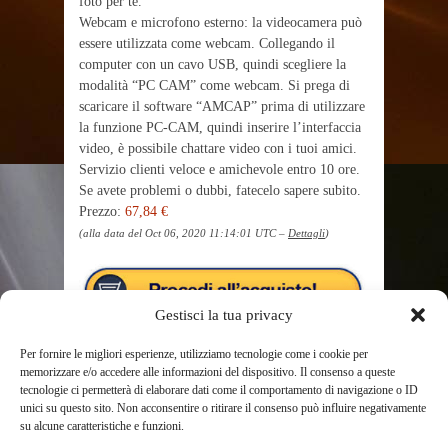
foto per te.
Webcam e microfono esterno: la videocamera può
essere utilizzata come webcam. Collegando il
computer con un cavo USB, quindi scegliere la
modalità “PC CAM” come webcam. Si prega di
scaricare il software “AMCAP” prima di utilizzare
la funzione PC-CAM, quindi inserire l’interfaccia
video, è possibile chattare video con i tuoi amici.
Servizio clienti veloce e amichevole entro 10 ore.
Se avete problemi o dubbi, fatecelo sapere subito.
Prezzo:
67,84 €
(alla data del Oct 06, 2020 11:14:01 UTC –
Dettagli
)
Gestisci la tua privacy
Per fornire le migliori esperienze, utilizziamo tecnologie come i cookie per
memorizzare e/o accedere alle informazioni del dispositivo. Il consenso a queste
tecnologie ci permetterà di elaborare dati come il comportamento di navigazione o ID
unici su questo sito. Non acconsentire o ritirare il consenso può influire negativamente
su alcune caratteristiche e funzioni.
TAGS
VIDEOCAMERE