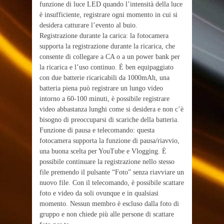
funzione di luce LED quando l’intensità della luce
è insufficiente, registrare ogni momento in cui si
desidera catturare l’evento al buio.
Registrazione durante la carica: la fotocamera
supporta la registrazione durante la ricarica, che
consente di collegare a CA o a un power bank per
la ricarica e l’uso continuo. È ben equipaggiato
con due batterie ricaricabili da 1000mAh, una
batteria piena può registrare un lungo video
intorno a 60-100 minuti, è possibile registrare
video abbastanza lunghi come si desidera e non c’è
bisogno di preoccuparsi di scariche della batteria.
Funzione di pausa e telecomando: questa
fotocamera supporta la funzione di pausa/riavvio,
una buona scelta per YouTube e Vlogging. È
possibile continuare la registrazione nello stesso
file premendo il pulsante “Foto” senza riavviare un
nuovo file. Con il telecomando, è possibile scattare
foto e video da soli ovunque e in qualsiasi
momento. Nessun membro è escluso dalla foto di
gruppo e non chiede più alle persone di scattare