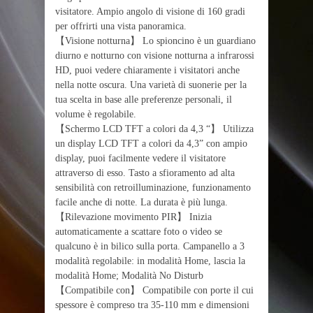
visitatore. Ampio angolo di visione di 160 gradi
per offrirti una vista panoramica.
【Visione notturna】 Lo spioncino è un guardiano
diurno e notturno con visione notturna a infrarossi
HD, puoi vedere chiaramente i visitatori anche
nella notte oscura. Una varietà di suonerie per la
tua scelta in base alle preferenze personali, il
volume è regolabile.
【Schermo LCD TFT a colori da 4,3 “】 Utilizza
un display LCD TFT a colori da 4,3” con ampio
display, puoi facilmente vedere il visitatore
attraverso di esso. Tasto a sfioramento ad alta
sensibilità con retroilluminazione, funzionamento
facile anche di notte. La durata è più lunga.
【Rilevazione movimento PIR】 Inizia
automaticamente a scattare foto o video se
qualcuno è in bilico sulla porta. Campanello a 3
modalità regolabile: in modalità Home, lascia la
modalità Home; Modalità No Disturb
【Compatibile con】 Compatibile con porte il cui
spessore è compreso tra 35-110 mm e dimensioni