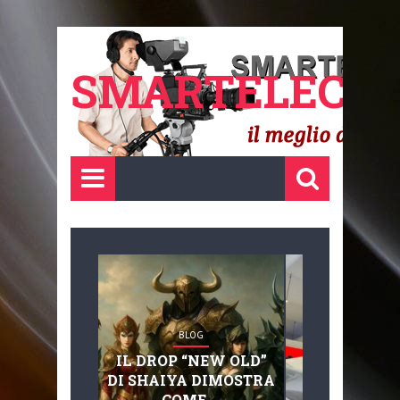
SMARTELECTR
BLOG
BLOG
IL DROP “NEW OLD”
ADVANC
DI SHAIYA DIMOSTRA
MOBILITY, 
COME ...
BASAGLIA: 