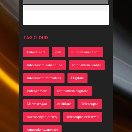
TAG CLOUD
Fotocamera
con
fotocamera canon
fotocamera subacquea
fotocamera bridge
fotocamera mirrorless
Digitale
videocamere
fotocamera digitale
Microscopio
cellulare
Telescopio
microscopio ottico
telescopio celestron
binocolo swarovski