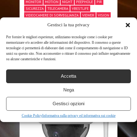
MONITOR
MOTION
NIGHT
PEEPHOLE
PIR
SICUREZZA
TELECAMERA
VBESTLIFE
VIDEOCAMERE DI SORVEGLIANZA
VIEWER
VISION
Gestisci la tua privacy
Per fornire le migliori esperienze, utilizziamo tecnologie come i cookie per
SHARE THIS POST
memorizzare e/o accedere alle informazioni del dispositivo. Il consenso a queste
tecnologie ci permetterà di elaborare dati come il comportamento di navigazione o ID
unici su questo sito. Non acconsentire o ritirare il consenso può influire negativamente
su alcune caratteristiche e funzioni.
Accetta
RELATED POSTS
Nega
Gestisci opzioni
Cookie Policy
Informativa sulla privacy ed informativa sui cookie