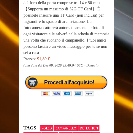
del foro della porta comprese tra 14 e 50 mm.
【Supporta un massimo di 32G TF Card】 È
possibile inserire una TF Card (non inclusa) per
ingrandire lo spazio di archiviazione. La
fotocamera catturerà automaticamente le foto di
ogni visitatore e le salverà nella scheda di memoria
una volta che suonano il campanello. I tuoi amici
possono lasciare un video messaggio per te se non
sei a casa.
Prezzo:
91,89 €
(alla data del Dec 09, 2020 23:48:04 UTC –
Dettagli
)
TAGS
43LCD
CAMPANELLO
DETECTION