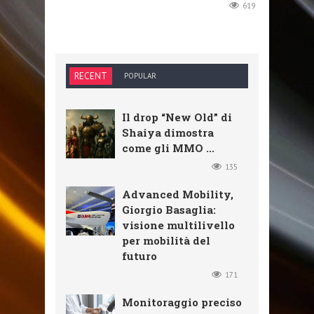
619
RECENT
POPULAR
Il drop “New Old” di
Shaiya dimostra
come gli MMO ...
135
Advanced Mobility,
Giorgio Basaglia:
visione multilivello
per mobilità del
futuro
171
Monitoraggio preciso