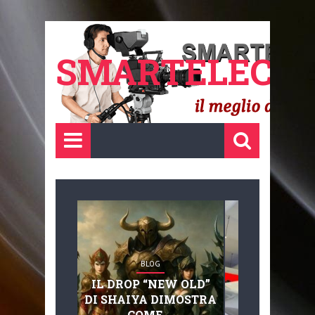
SMARTELECTR
BLOG
BLOG
IL DROP “NEW OLD”
ADVANC
DI SHAIYA DIMOSTRA
MOBILITY, 
COME ...
BASAGLIA: 