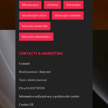
Microscopio
cellulare
Telescopio
microscopio ottico
telescopio celestron
binocolo swarovski
binocolo astronomico
CONTATTI & MARKETING
Contatti
Realizzazione:
Jizzy.net
Tutti i diritti riservati
P.Iva 01419730559
Informativa sulla privacy e politica dei cookie
Cookie UE