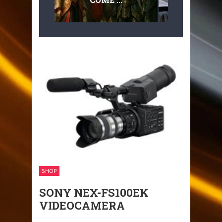
MULTILIVEL
MOBILITÀ
SHOP
SONY NEX-FS100EK
VIDEOCAMERA