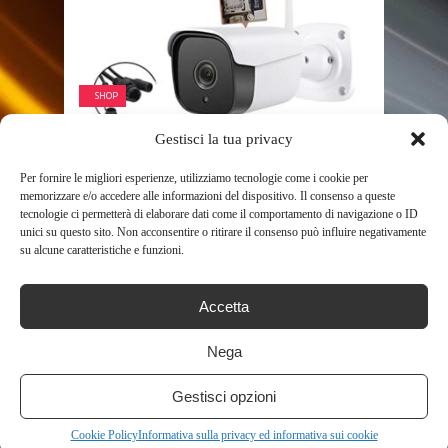
SHOP
Gestisci la tua privacy
EIRAA SISTEMA DI SICUREZZA
1080P HD TF CARD
Per fornire le migliori esperienze, utilizziamo tecnologie come i cookie per
MONITORAGGIO WIRELESS ...
memorizzare e/o accedere alle informazioni del dispositivo. Il consenso a queste
tecnologie ci permetterà di elaborare dati come il comportamento di navigazione o ID
578
unici su questo sito. Non acconsentire o ritirare il consenso può influire negativamente
su alcune caratteristiche e funzioni.
Accetta
Nega
Gestisci opzioni
SHOP
Cookie Policy
Informativa sulla privacy ed informativa sui cookie