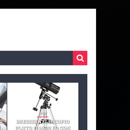
SHOP
SHOP
O
BRESSER TELESCOPIO
TELESCOPIO CELE
I
PLUTO 114/500 EQ CON
127 EQ TELESCO