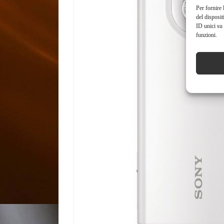
Per fornire 
del disposit
ID unici su 
funzioni.