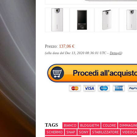
Prezzo:
137,06 €
(alla data del Dec 13, 2020 08:36:01 UTC –
Dettagli
)
TAGS
BIANCO
BLOGGIETM
COLORE
DIMMAGIN
SCHERMO
SNAP
SONY
STABILIZZATORE
VIDEOCA