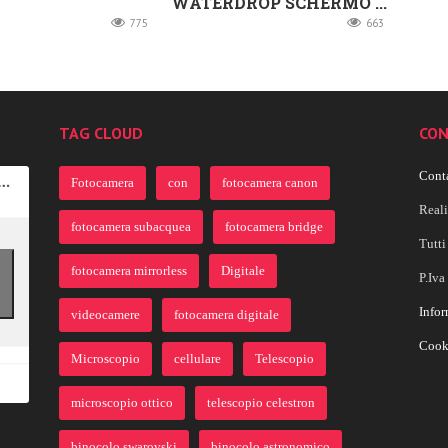
WATERDROP SCHERMO ...
775
663
TAG CLOUD
CON
Conta
Fotocamera
con
fotocamera canon
Real
fotocamera subacquea
fotocamera bridge
Tutti 
fotocamera mirrorless
Digitale
P.Iv
Infor
videocamere
fotocamera digitale
Cook
Microscopio
cellulare
Telescopio
microscopio ottico
telescopio celestron
binocolo swarovski
binocolo astronomico