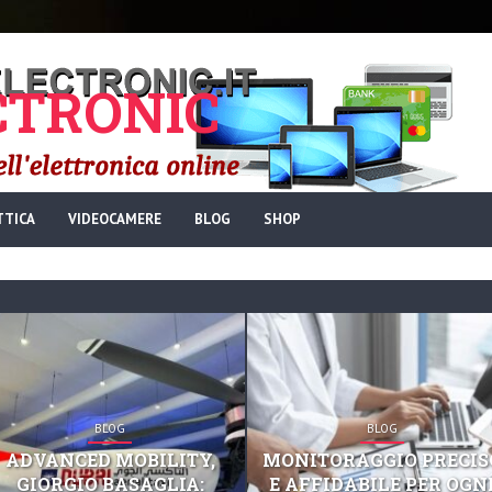
TRONIC
TTICA
VIDEOCAMERE
BLOG
SHOP
BLOG
BLOG
ADVANCED MOBILITY,
MONITORAGGIO PRECIS
GIORGIO BASAGLIA:
E AFFIDABILE PER OGN