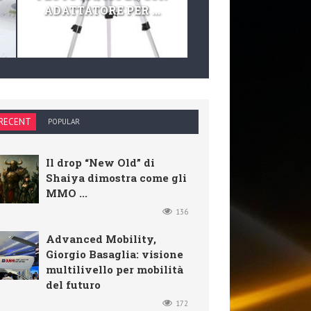
ADATTATORE PER ...
TELESCOPIO E KIT 
RECENT
POPULAR
Il drop “New Old” di
Shaiya dimostra come gli
MMO ...
136
Advanced Mobility,
Giorgio Basaglia: visione
multilivello per mobilità
del futuro
172