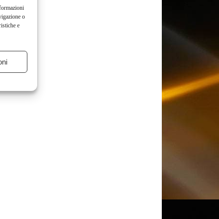
nformazioni
vigazione o
istiche e
oni