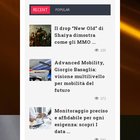
RECENT
POPULAR
Il drop “New Old” di
Shaiya dimostra
come gli MMO ...
135
Advanced Mobility,
Giorgio Basaglia:
visione multilivello
per mobilità del
futuro
172
Monitoraggio preciso
e affidabile per ogni
esigenza: scopri I
data ...
561