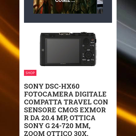
MULTILIVEL
MOBILITÀ
SHOP
SONY DSC-HX60
FOTOCAMERA DIGITALE
COMPATTA TRAVEL CON
SENSORE CMOS EXMOR
R DA 20.4 MP, OTTICA
SONY G 24-720 MM,
ZOOM OTTICO 30X,