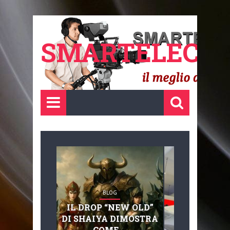
SMARTELECTR
BLOG
BLOG
IL DROP “NEW OLD”
ADVANC
DI SHAIYA DIMOSTRA
MOBILITY, 
COME ...
BASAGLIA: 