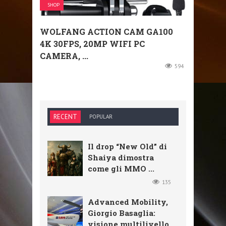
SHOP
WOLFANG ACTION CAM GA100
4K 30FPS, 20MP WIFI PC
CAMERA, ...
594
RECENT
POPULAR
Il drop “New Old” di
Shaiya dimostra
come gli MMO ...
135
Advanced Mobility,
Giorgio Basaglia:
visione multilivello