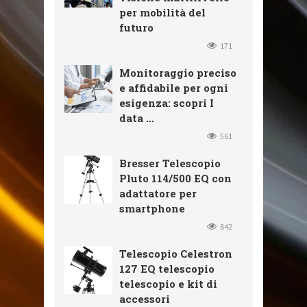
per mobilità del
futuro
171
Monitoraggio preciso
e affidabile per ogni
esigenza: scopri I
data ...
561
Bresser Telescopio
Pluto 114/500 EQ con
adattatore per
smartphone
842
Telescopio Celestron
127 EQ telescopio
telescopio e kit di
accessori