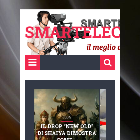
SMARTELECTR
BLOG
BLOG
IL DROP “NEW OLD”
ADVANC
DI SHAIYA DIMOSTRA
MOBILITY, 
COME ...
BASAGLIA: 