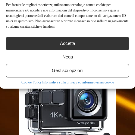
Per fornire le migliori esperienze, utilizziamo tecnologie come i cookie per
memorizzare e/o accedere alle informazioni del dispositivo. Il consenso a queste
tecnologie ci permetterà di elaborare dati come il comportamento di navigazione o ID
unici su questo sito. Non acconsentire o ritirare il consenso può influire negativamente
su alcune caratteristiche e funzioni.
SHOP
Accetta
VIDEOCAMERA VLOG DIGITALE
18X VIDEOCAMERA
Nega
PROFESSIONALE 4K STREAM
WEBCAM MESSA ...
Gestisci opzioni
632
Cookie Policy
Informativa sulla privacy ed informativa sui cookie