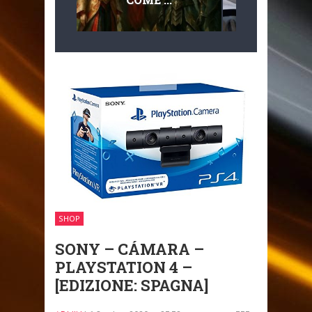
MULTILIVEL
MOBILITÀ
SHOP
SONY – CÁMARA –
PLAYSTATION 4 –
[EDIZIONE: SPAGNA]