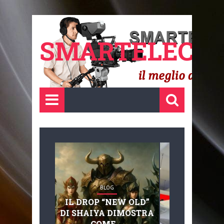
SMARTELECTR
BLOG
BLOG
IL DROP “NEW OLD”
ADVANC
DI SHAIYA DIMOSTRA
MOBILITY, 
COME ...
BASAGLIA: 