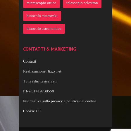
microscopio ottico
telescopio celestron
binocolo swarovski
binocolo astronomico
CONTATTI & MARKETING
Contatti
Realizzazione:
Jizzy.net
Tutti i diritti riservati
P.Iva 01419730559
Informativa sulla privacy e politica dei cookie
Cookie UE