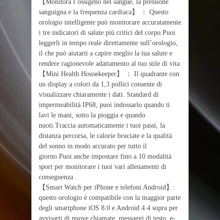
【Monitora l’ossigeno nel sangue, la pressione
sanguigna e la frequenza cardiaca】 ： Questo
orologio intelligente può monitorare accuratamente
i tre indicatori di salute più critici del corpo.Puoi
leggerli in tempo reale direttamente sull’orologio,
il che può aiutarti a capire meglio la tua salute e
rendere ragionevole adattamento al tuo stile di vita
【Mini Health Housekeeper】 ： Il quadrante con
un display a colori da 1,3 pollici consente di
visualizzare chiaramente i dati. Standard di
impermeabilità IP68, puoi indossarlo quando ti
lavi le mani, sotto la pioggia e quando
nuoti.Traccia automaticamente i tuoi passi, la
distanza percorsa, le calorie bruciate e la qualità
del sonno in modo accurato per tutto il
giorno.Puoi anche impostare fino a 10 modalità
sport per monitorare i tuoi vari allenamenti di
conseguenza .
【Smart Watch per iPhone e telefoni Android】:
questo orologio è compatibile con la maggior parte
degli smartphone iOS 8.0 e Android 4.4 sopra per
avvisarti di nuove chiamate, messaggi di testo, e-