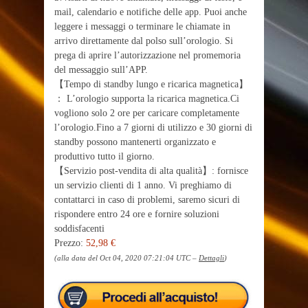
mail, calendario e notifiche delle app. Puoi anche
leggere i messaggi o terminare le chiamate in
arrivo direttamente dal polso sull’orologio. Si
prega di aprire l’autorizzazione nel promemoria
del messaggio sull’APP.
【Tempo di standby lungo e ricarica magnetica】
： L’orologio supporta la ricarica magnetica.Ci
vogliono solo 2 ore per caricare completamente
l’orologio.Fino a 7 giorni di utilizzo e 30 giorni di
standby possono mantenerti organizzato e
produttivo tutto il giorno.
【Servizio post-vendita di alta qualità】: fornisce
un servizio clienti di 1 anno. Vi preghiamo di
contattarci in caso di problemi, saremo sicuri di
rispondere entro 24 ore e fornire soluzioni
soddisfacenti
Prezzo:
52,98 €
(alla data del Oct 04, 2020 07:21:04 UTC –
Dettagli
)