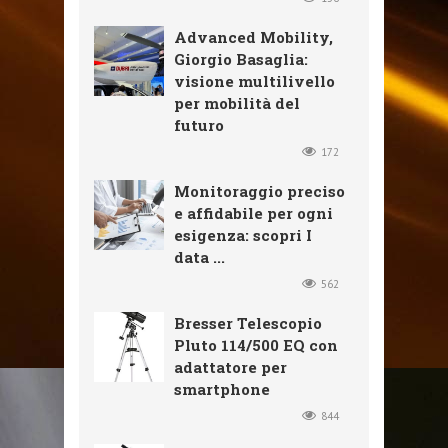
Advanced Mobility,
Giorgio Basaglia:
visione multilivello
per mobilità del
futuro
172
Monitoraggio preciso
e affidabile per ogni
esigenza: scopri I
data ...
562
Bresser Telescopio
Pluto 114/500 EQ con
adattatore per
smartphone
844