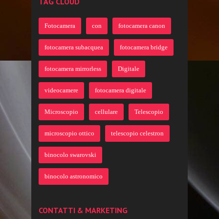
TAG CLOUD
Fotocamera
con
fotocamera canon
fotocamera subacquea
fotocamera bridge
fotocamera mirrorless
Digitale
videocamere
fotocamera digitale
Microscopio
cellulare
Telescopio
microscopio ottico
telescopio celestron
binocolo swarovski
binocolo astronomico
CONTATTI & MARKETING