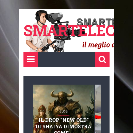
SMARTELECTR
BLOG
BLOG
IL DROP “NEW OLD”
ADVANC
DI SHAIYA DIMOSTRA
MOBILITY, 
COME ...
BASAGLIA: 