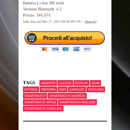
Batteria Li-Ion 380 mAh
Versione Bluetooth: 4.2
Prezzo:
344,10 €
(alla data del Mar 17, 2023 09:04:09 UTC –
Dettagli
)
TAGS
ARGENTO
CLASSIC
DISPLAY
GEAR
INTERNA
MEMORIA
RAM
SAMOLED
SAMSUNG
SMARTWATCH
SMARTWATCH ANDROID
SMARTWATCH APPLE
SMARTWATCH MIGLIORI
SMARTWATCH SAMSUNG