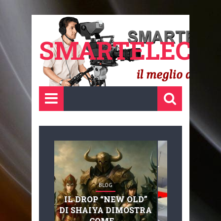
SMARTELECTR
BLOG
BLOG
IL DROP “NEW OLD”
ADVANC
DI SHAIYA DIMOSTRA
MOBILITY, 
COME ...
BASAGLIA: 