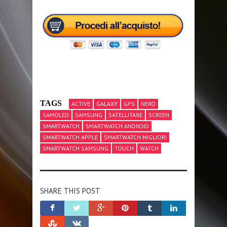
TAGS
ACTIVE
GALAXY
GPS
NERO
SAMOLED
SAMSUNG
SATELLITARE
SCREEN
SMARTWATCH
SMARTWATCH ANDROID
SMARTWATCH APPLE
SMARTWATCH MIGLIORI
SMARTWATCH SAMSUNG
TOUCH
WATCH
SHARE THIS POST