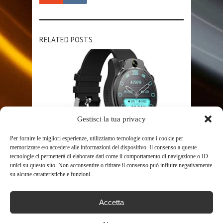
RELATED POSTS
Gestisci la tua privacy
SHOP
Per fornire le migliori esperienze, utilizziamo tecnologie come i cookie per
memorizzare e/o accedere alle informazioni del dispositivo. Il consenso a queste
tecnologie ci permetterà di elaborare dati come il comportamento di navigazione o ID
DOCOOLER SMARTWATCH 4G LTE
unici su questo sito. Non acconsentire o ritirare il consenso può influire negativamente
GPS OROLOGIO 3 GB + 32 ...
su alcune caratteristiche e funzioni.
1307
Accetta