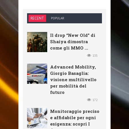
RECENT
POPULAR
Il drop “New Old” di
Shaiya dimostra
come gli MMO ...
135
Advanced Mobility,
Giorgio Basaglia:
visione multilivello
per mobilità del
futuro
172
Monitoraggio preciso
e affidabile per ogni
esigenza: scopri I