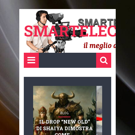
SMARTELECTR
BLOG
BLOG
IL DROP “NEW OLD”
ADVANC
DI SHAIYA DIMOSTRA
MOBILITY, 
COME ...
BASAGLIA: 