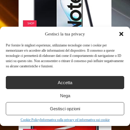
SHOP
Gestisci la tua privacy
SAMSUNG GALAXY NOTE10+
SMARTPHONE, DISPLAY 6.8″
Per fornire le migliori esperienze, utilizziamo tecnologie come i cookie per
memorizzare e/o accedere alle informazioni del dispositivo. Il consenso a queste
DYNAMIC AMOLED, 256 GB ...
tecnologie ci permetterà di elaborare dati come il comportamento di navigazione o ID
581
unici su questo sito. Non acconsentire o ritirare il consenso può influire negativamente
su alcune caratteristiche e funzioni.
Accetta
Nega
Gestisci opzioni
Cookie Policy
Informativa sulla privacy ed informativa sui cookie