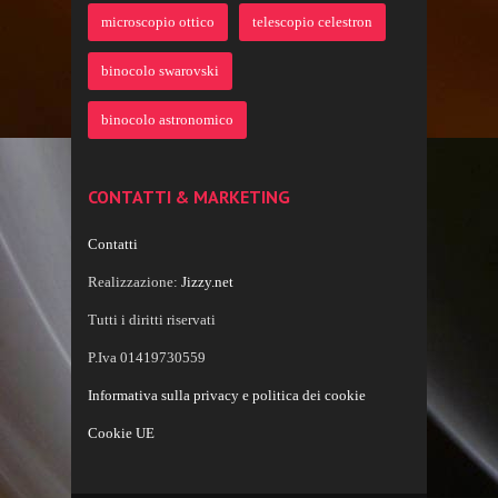
microscopio ottico
telescopio celestron
binocolo swarovski
binocolo astronomico
CONTATTI & MARKETING
Contatti
Realizzazione:
Jizzy.net
Tutti i diritti riservati
P.Iva 01419730559
Informativa sulla privacy e politica dei cookie
Cookie UE