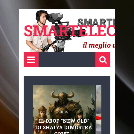
SMARTELECTR
BLOG
BLOG
IL DROP “NEW OLD”
ADVANC
DI SHAIYA DIMOSTRA
MOBILITY, 
COME ...
BASAGLIA: 