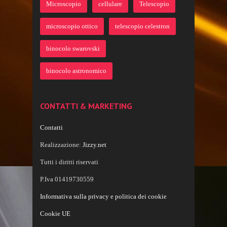
Microscopio
cellulare
Telescopio
microscopio ottico
telescopio celestron
binocolo swarovski
binocolo astronomico
CONTATTI & MARKETING
Contatti
Realizzazione:
Jizzy.net
Tutti i diritti riservati
P.Iva 01419730559
Informativa sulla privacy e politica dei cookie
Cookie UE