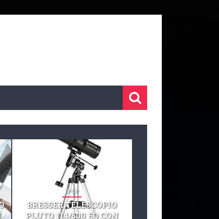
SHOP
SHOP
O
BRESSER TELESCOPIO
TELESCOPIO CELE
I
PLUTO 114/500 EQ CON
127 EQ TELESCO