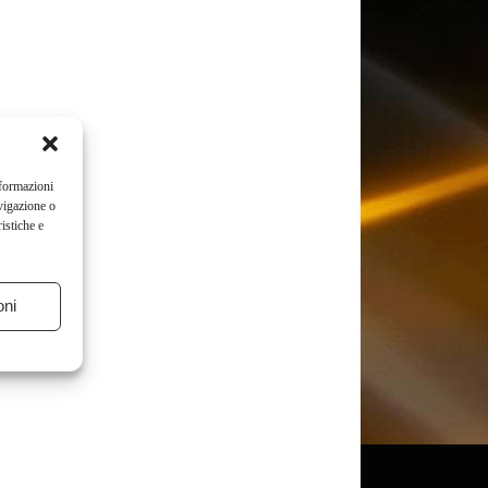
nformazioni
vigazione o
istiche e
oni