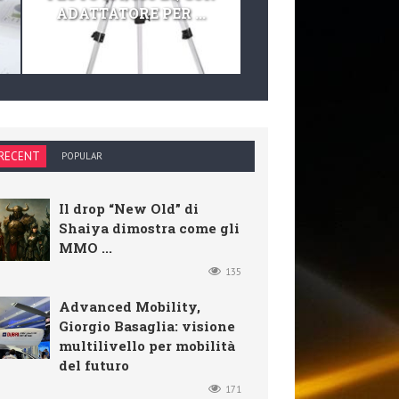
ADATTATORE PER ...
TELESCOPIO E KIT 
RECENT
POPULAR
Il drop “New Old” di
Shaiya dimostra come gli
MMO ...
135
Advanced Mobility,
Giorgio Basaglia: visione
multilivello per mobilità
del futuro
171