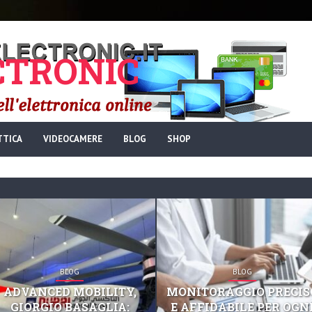
TRONIC
TTICA
VIDEOCAMERE
BLOG
SHOP
BLOG
BLOG
ADVANCED MOBILITY,
MONITORAGGIO PRECIS
GIORGIO BASAGLIA:
E AFFIDABILE PER OGN