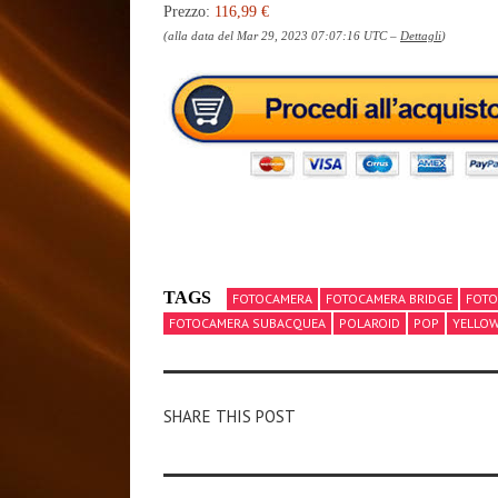
Prezzo:
116,99 €
(alla data del Mar 29, 2023 07:07:16 UTC –
Dettagli
)
TAGS
FOTOCAMERA
FOTOCAMERA BRIDGE
FOTO
FOTOCAMERA SUBACQUEA
POLAROID
POP
YELLO
SHARE THIS POST