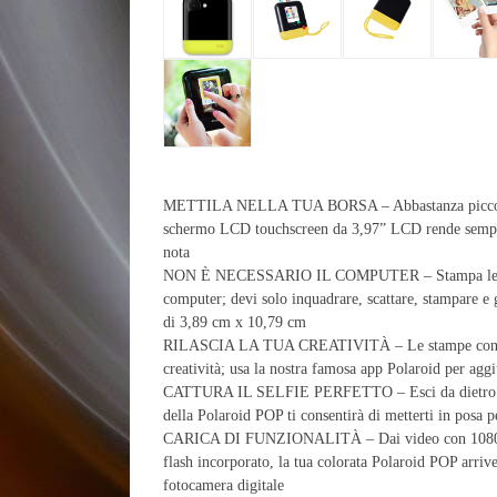
METTILA NELLA TUA BORSA – Abbastanza piccola pe
schermo LCD touchscreen da 3,97” LCD rende semplice
nota
NON È NECESSARIO IL COMPUTER – Stampa le tue 
computer; devi solo inquadrare, scattare, stampare e
di 3,89 cm x 10,79 cm
RILASCIA LA TUA CREATIVITÀ – Le stampe con bord
creatività; usa la nostra famosa app Polaroid per aggi
CATTURA IL SELFIE PERFETTO – Esci da dietro la fo
della Polaroid POP ti consentirà di metterti in posa pe
CARICA DI FUNZIONALITÀ – Dai video con 1080p, al
flash incorporato, la tua colorata Polaroid POP arrive
fotocamera digitale