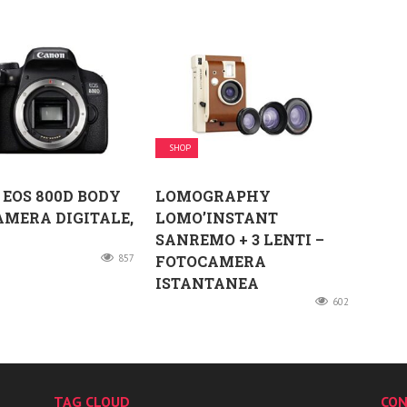
SHOP
EOS 800D BODY
LOMOGRAPHY
MERA DIGITALE,
LOMO’INSTANT
SANREMO + 3 LENTI –
857
FOTOCAMERA
ISTANTANEA
602
TAG CLOUD
CON