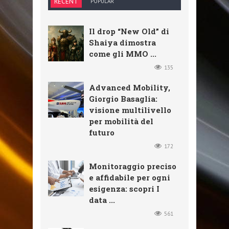
RECENT
POPULAR
Il drop “New Old” di
Shaiya dimostra
come gli MMO ...
135
Advanced Mobility,
Giorgio Basaglia:
visione multilivello
per mobilità del
futuro
172
Monitoraggio preciso
e affidabile per ogni
esigenza: scopri I
data ...
561