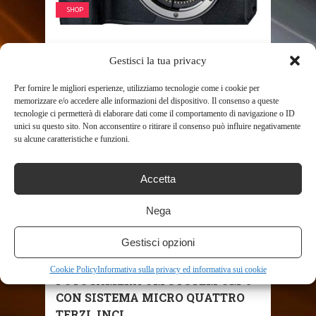
SHOP
CANON EOS R + EF TO RF
Gestisci la tua privacy
ADAPTER – FOTOCAMERA
COMPATTA DA ...
Per fornire le migliori esperienze, utilizziamo tecnologie come i cookie per
910
memorizzare e/o accedere alle informazioni del dispositivo. Il consenso a queste
tecnologie ci permetterà di elaborare dati come il comportamento di navigazione o ID
unici su questo sito. Non acconsentire o ritirare il consenso può influire negativamente
su alcune caratteristiche e funzioni.
Accetta
Nega
Gestisci opzioni
SHOP
Cookie Policy
Informativa sulla privacy ed informativa sui cookie
FOTOCAMERA OM SYSTEM OM-5
CON SISTEMA MICRO QUATTRO
TERZI, INCL. ...