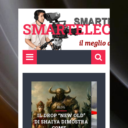
SMARTELECTR
BLOG
BLOG
IL DROP “NEW OLD”
ADVANC
DI SHAIYA DIMOSTRA
MOBILITY, 
COME ...
BASAGLIA: 