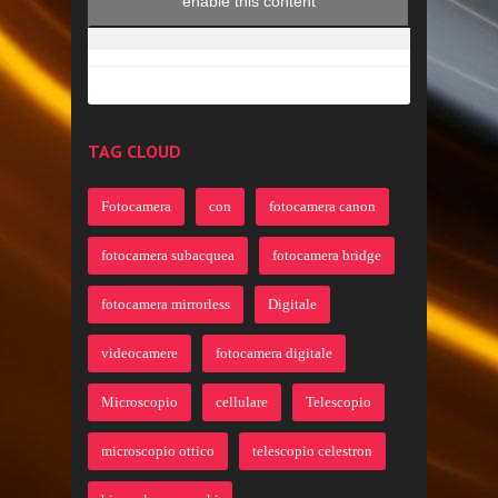
enable this content
TAG CLOUD
Fotocamera
con
fotocamera canon
fotocamera subacquea
fotocamera bridge
fotocamera mirrorless
Digitale
videocamere
fotocamera digitale
Microscopio
cellulare
Telescopio
microscopio ottico
telescopio celestron