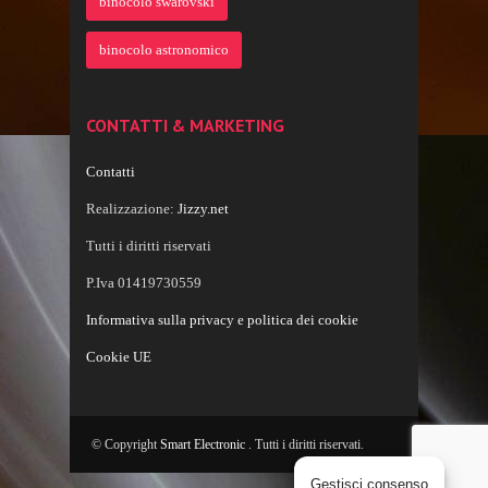
binocolo swarovski
binocolo astronomico
CONTATTI & MARKETING
Contatti
Realizzazione:
Jizzy.net
Tutti i diritti riservati
P.Iva 01419730559
Informativa sulla privacy e politica dei cookie
Cookie UE
© Copyright
Smart Electronic
. Tutti i diritti riservati.
Gestisci consenso