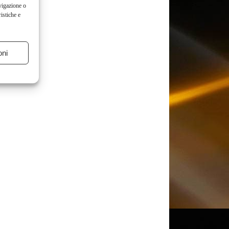
vigazione o
istiche e
oni