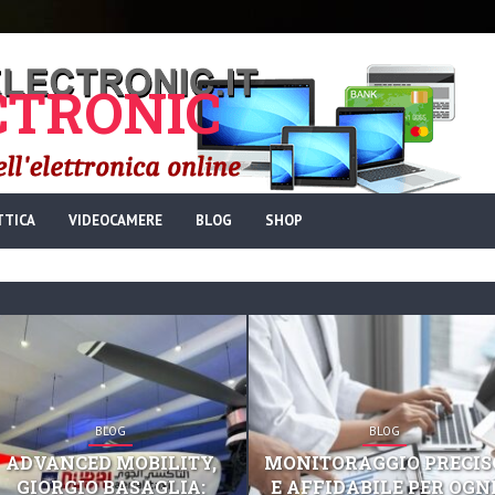
TRONIC
TTICA
VIDEOCAMERE
BLOG
SHOP
BLOG
BLOG
ADVANCED MOBILITY,
MONITORAGGIO PRECIS
GIORGIO BASAGLIA:
E AFFIDABILE PER OGN