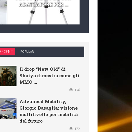
ADATTATORE PER ...
TELESCOPIO E KIT 
RECENT
POPULAR
Il drop “New Old” di
Shaiya dimostra come gli
MMO ...
136
Advanced Mobility,
Giorgio Basaglia: visione
multilivello per mobilità
del futuro
172