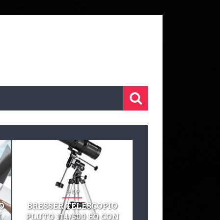
SHOP
SHOP
O
BRESSER TELESCOPIO
TELESCOPIO CELE
I
PLUTO 114/500 EQ CON
127 EQ TELESCO