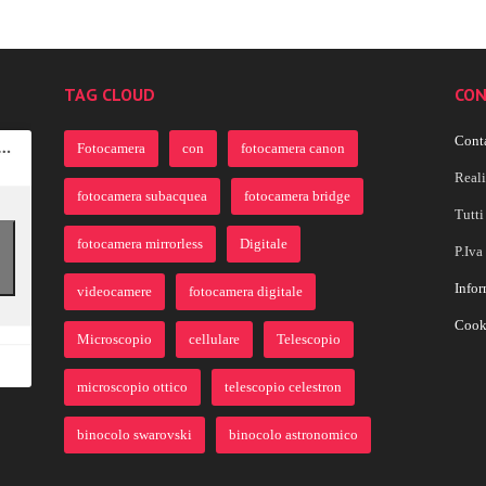
TAG CLOUD
CON
Conta
Fotocamera
con
fotocamera canon
Real
fotocamera subacquea
fotocamera bridge
Tutti 
fotocamera mirrorless
Digitale
P.Iv
Infor
videocamere
fotocamera digitale
Cook
Microscopio
cellulare
Telescopio
microscopio ottico
telescopio celestron
binocolo swarovski
binocolo astronomico