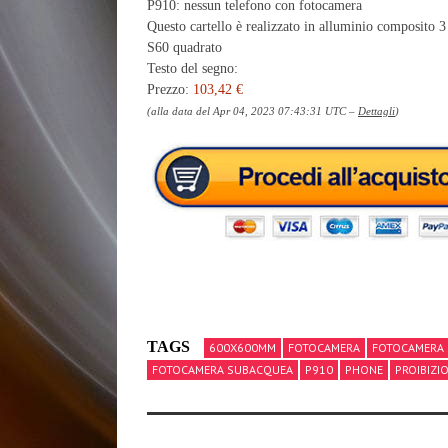
P910: nessun telefono con fotocamera
Questo cartello è realizzato in alluminio composito 
S60 quadrato
Testo del segno:
Prezzo:
103,42 €
(alla data del Apr 04, 2023 07:43:31 UTC –
Dettagli
)
TAGS
600X600MM
FOTOCAMERA
FOTOCAMERA 
FOTOCAMERA SUBACQUEA
P910
PHONE
PROIBIZI