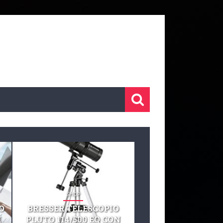
SHOP
SHOP
O
BRESSER TELESCOPIO
TELESCOPIO CELE
I
PLUTO 114/500 EQ CON
127 EQ TELESCO