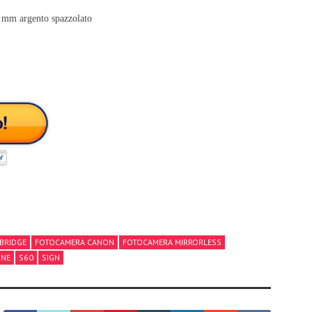
3 mm argento spazzolato
BRIDGE
FOTOCAMERA CANON
FOTOCAMERA MIRRORLESS
ONE
S60
SIGN