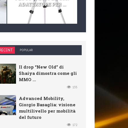
ADATTATORE PER ...
TELESCOPIO E KIT 
RECENT
POPULAR
Il drop “New Old” di
Shaiya dimostra come gli
MMO ...
135
Advanced Mobility,
Giorgio Basaglia: visione
multilivello per mobilità
del futuro
172