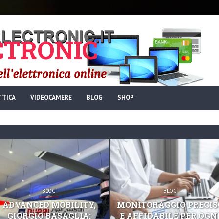
TRONIC
TTICA
VIDEOCAMERE
BLOG
SHOP
BLOG
BLOG
ADVANCED MOBILITY,
MONITORAGGIO PRECIS
GIORGIO BASAGLIA:
E AFFIDABILE PER OGN