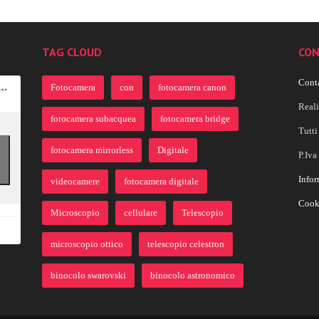
TAG CLOUD
CON
Conta
Fotocamera
con
fotocamera canon
Real
fotocamera subacquea
fotocamera bridge
Tutti 
fotocamera mirrorless
Digitale
P.Iv
Infor
videocamere
fotocamera digitale
Cook
Microscopio
cellulare
Telescopio
microscopio ottico
telescopio celestron
binocolo swarovski
binocolo astronomico