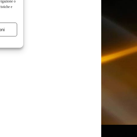
vigazione o
istiche e
oni