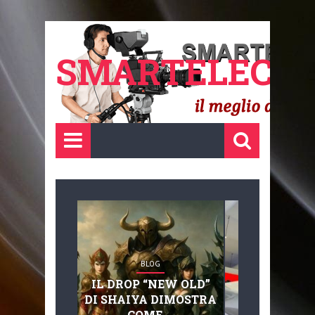
SMARTELECTR
BLOG
BLOG
IL DROP “NEW OLD”
ADVANC
DI SHAIYA DIMOSTRA
MOBILITY, 
COME ...
BASAGLIA: 