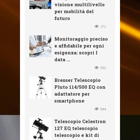
visione multilivello
per mobilità del
futuro
172
Monitoraggio preciso
e affidabile per ogni
esigenza: scopri I
data ...
562
Bresser Telescopio
Pluto 114/500 EQ con
adattatore per
smartphone
844
Telescopio Celestron
127 EQ telescopio
telescopio e kit di