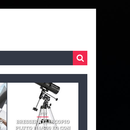
SHOP
SHOP
O
BRESSER TELESCOPIO
TELESCOPIO CELE
I
PLUTO 114/500 EQ CON
127 EQ TELESCO