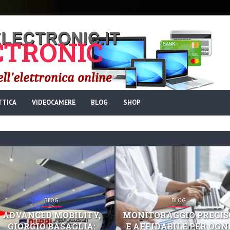
TRONIC
TTICA
VIDEOCAMERE
BLOG
SHOP
BLOG
BLOG
ADVANCED MOBILITY,
MONITORAGGIO PRECIS
GIORGIO BASAGLIA:
E AFFIDABILE PER OGN