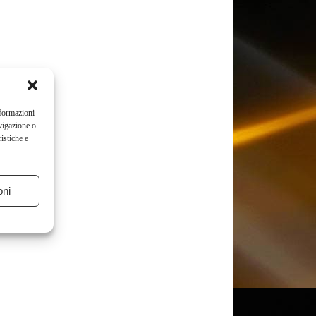
nformazioni
vigazione o
istiche e
oni