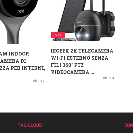
SHOP
IEGEEK 2K TELECAMERA
CAM INDOOR
WI-FI ESTERNO SENZA
CAMERA DI
FILI 360° PTZ
ZZA PER INTERNI,
VIDEOCAMERA ...
664
913
TAG CLOUD
CON