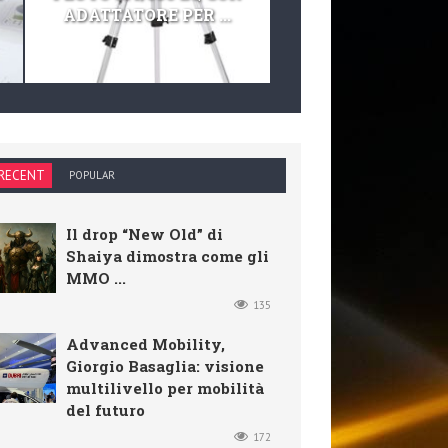
ADATTATORE PER ...
TELESCOPIO E KIT 
RECENT
POPULAR
Il drop “New Old” di
Shaiya dimostra come gli
MMO ...
135
Advanced Mobility,
Giorgio Basaglia: visione
multilivello per mobilità
del futuro
172