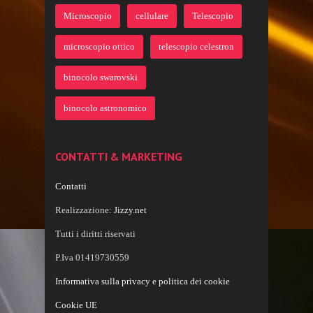
Microscopio
cellulare
Telescopio
microscopio ottico
telescopio celestron
binocolo swarovski
binocolo astronomico
CONTATTI & MARKETING
Contatti
Realizzazione:
Jizzy.net
Tutti i diritti riservati
P.Iva 01419730559
Informativa sulla privacy e politica dei cookie
Cookie UE