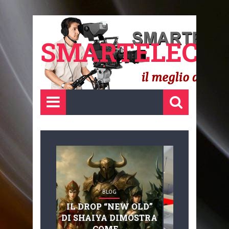
SMARTELECTR
BLOG
BLOG
IL DROP “NEW OLD”
ADVANC
DI SHAIYA DIMOSTRA
MOBILITY, 
COME ...
BASAGLIA: 