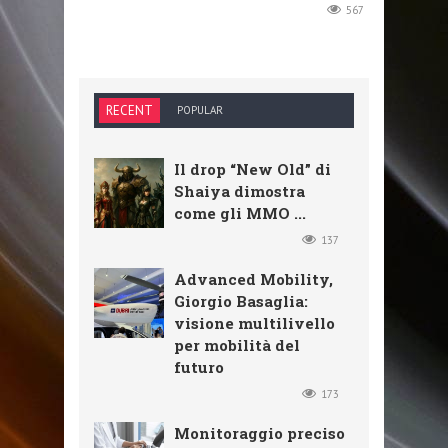
567
RECENT
POPULAR
Il drop “New Old” di
Shaiya dimostra
come gli MMO ...
137
Advanced Mobility,
Giorgio Basaglia:
visione multilivello
per mobilità del
futuro
173
Monitoraggio preciso