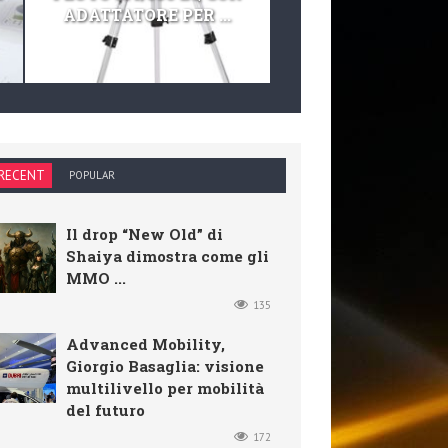
ADATTATORE PER ...
TELESCOPIO E KIT 
RECENT
POPULAR
Il drop “New Old” di
Shaiya dimostra come gli
MMO ...
135
Advanced Mobility,
Giorgio Basaglia: visione
multilivello per mobilità
del futuro
172