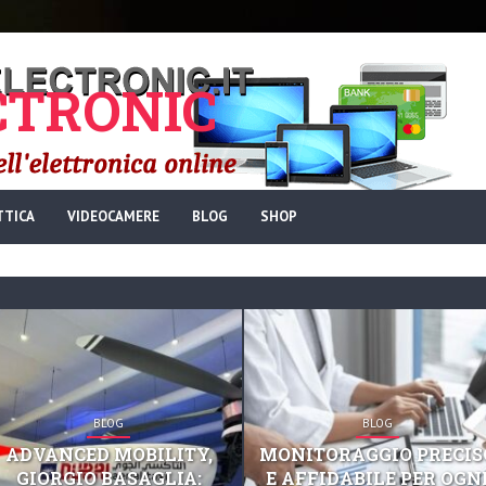
TRONIC
TTICA
VIDEOCAMERE
BLOG
SHOP
BLOG
BLOG
ADVANCED MOBILITY,
MONITORAGGIO PRECIS
GIORGIO BASAGLIA:
E AFFIDABILE PER OGN