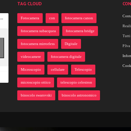
TAG CLOUD
CON
Conta
Fotocamera
con
fotocamera canon
Real
fotocamera subacquea
fotocamera bridge
Tutti 
fotocamera mirrorless
Digitale
P.Iv
Infor
videocamere
fotocamera digitale
Cook
Microscopio
cellulare
Telescopio
microscopio ottico
telescopio celestron
binocolo swarovski
binocolo astronomico