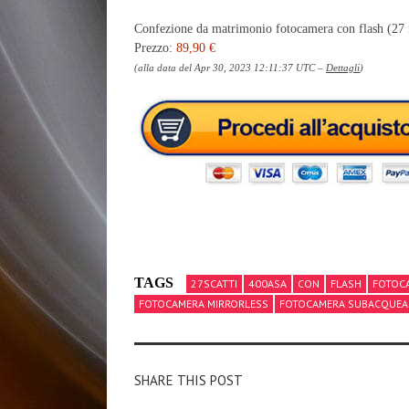
Confezione da matrimonio fotocamera con flash (27 
Prezzo:
89,90 €
(alla data del Apr 30, 2023 12:11:37 UTC –
Dettagli
)
TAGS
27SCATTI
400ASA
CON
FLASH
FOTOC
FOTOCAMERA MIRRORLESS
FOTOCAMERA SUBACQUEA
SHARE THIS POST