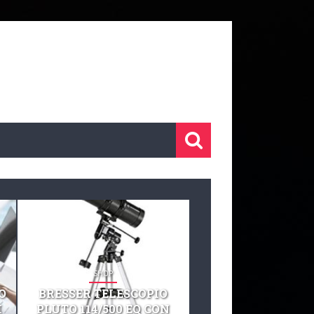
SHOP
SHOP
O
BRESSER TELESCOPIO
TELESCOPIO CELE
I
PLUTO 114/500 EQ CON
127 EQ TELESCO