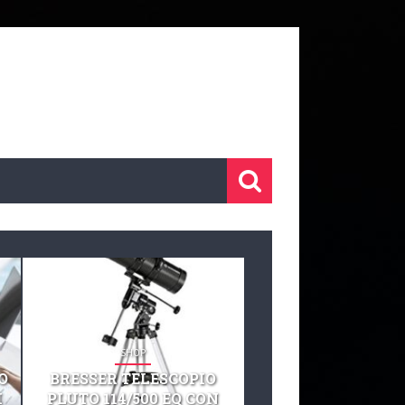
SHOP
SHOP
O
BRESSER TELESCOPIO
TELESCOPIO CELE
I
PLUTO 114/500 EQ CON
127 EQ TELESCO