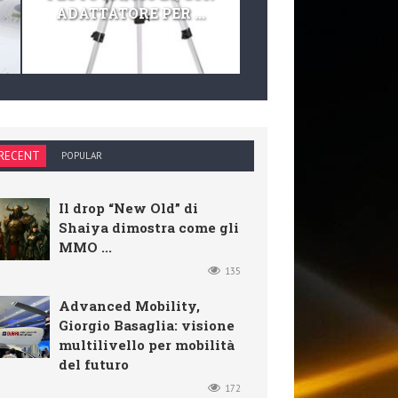
ADATTATORE PER ...
TELESCOPIO E KIT 
RECENT
POPULAR
Il drop “New Old” di
Shaiya dimostra come gli
MMO ...
135
Advanced Mobility,
Giorgio Basaglia: visione
multilivello per mobilità
del futuro
172