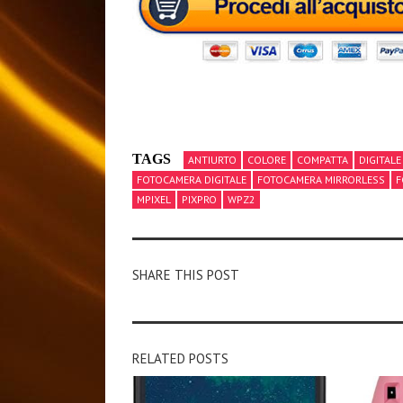
TAGS
ANTIURTO
COLORE
COMPATTA
DIGITALE
FOTOCAMERA DIGITALE
FOTOCAMERA MIRRORLESS
F
MPIXEL
PIXPRO
WPZ2
SHARE THIS POST
RELATED POSTS