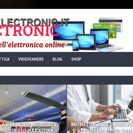
TRONIC
TTICA
VIDEOCAMERE
BLOG
SHOP
BLOG
BLOG
ADVANCED MOBILITY,
MONITORAGGIO PRECIS
GIORGIO BASAGLIA:
E AFFIDABILE PER OGN