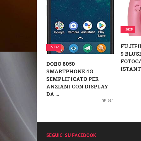
SHOP
FUJIFI
SHOP
9 BLUS
FOTOC
DORO 8050
ISTANTA
SMARTPHONE 4G
SEMPLIFICATO PER
ANZIANI CON DISPLAY
DA ...
614
SEGUICI SU FACEBOOK