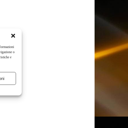
nformazioni
vigazione o
istiche e
oni