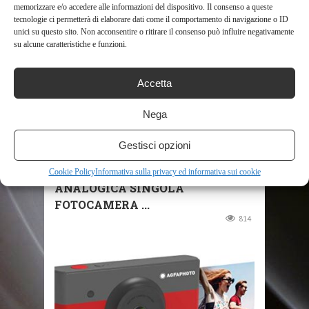
memorizzare e/o accedere alle informazioni del dispositivo. Il consenso a queste
tecnologie ci permetterà di elaborare dati come il comportamento di navigazione o ID
unici su questo sito. Non acconsentire o ritirare il consenso può influire negativamente
su alcune caratteristiche e funzioni.
Accetta
SHOP
Nega
REGALO DI NATALE
Gestisci opzioni
FOTOCAMERA ISTANTANEA
FOTOCAMERA DIGITALE
Cookie Policy
Informativa sulla privacy ed informativa sui cookie
ANALOGICA SINGOLA
FOTOCAMERA ...
814