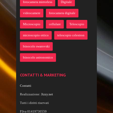
fotocamera mirrorless
Digitale
videocamere
fotocamera digitale
Microscopio
cellulare
Telescopio
microscopio ottico
telescopio celestron
binocolo swarovski
binocolo astronomico
CONTATTI & MARKETING
Contatti
Realizzazione:
Jizzy.net
Tutti i diritti riservati
P.Iva 01419730559