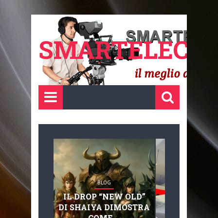
SMARTELECTR
BLOG
BLOG
IL DROP “NEW OLD”
ADVANC
DI SHAIYA DIMOSTRA
MOBILITY, 
COME ...
BASAGLIA: 