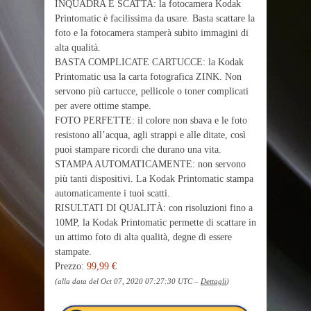
INQUADRA E SCATTA: la fotocamera Kodak
Printomatic è facilissima da usare. Basta scattare la
foto e la fotocamera stamperà subito immagini di
alta qualità.
BASTA COMPLICATE CARTUCCE: la Kodak
Printomatic usa la carta fotografica ZINK. Non
servono più cartucce, pellicole o toner complicati
per avere ottime stampe.
FOTO PERFETTE: il colore non sbava e le foto
resistono all’acqua, agli strappi e alle ditate, così
puoi stampare ricordi che durano una vita.
STAMPA AUTOMATICAMENTE: non servono
più tanti dispositivi. La Kodak Printomatic stampa
automaticamente i tuoi scatti.
RISULTATI DI QUALITÀ: con risoluzioni fino a
10MP, la Kodak Printomatic permette di scattare in
un attimo foto di alta qualità, degne di essere
stampate.
Prezzo:
99,99 €
(alla data del Oct 07, 2020 07:27:30 UTC –
Dettagli
)