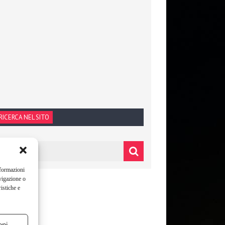
RICERCA NEL SITO
nformazioni
vigazione o
istiche e
oni