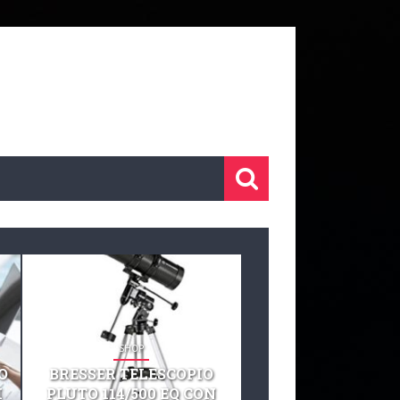
SHOP
SHOP
O
BRESSER TELESCOPIO
TELESCOPIO CELE
I
PLUTO 114/500 EQ CON
127 EQ TELESCO