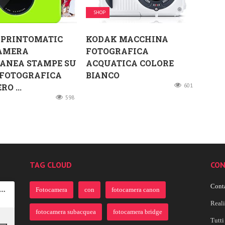
SHOP
 PRINTOMATIC
KODAK MACCHINA
AMERA
FOTOGRAFICA
TANEA STAMPE SU
ACQUATICA COLORE
 FOTOGRAFICA
BIANCO
RO ...
601
598
TAG CLOUD
CON
Conta
Fotocamera
con
fotocamera canon
Real
fotocamera subacquea
fotocamera bridge
Tutti 