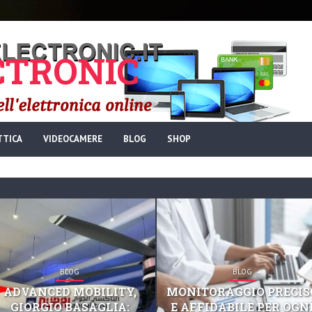
TRONIC
TTICA
VIDEOCAMERE
BLOG
SHOP
BLOG
BLOG
ADVANCED MOBILITY,
MONITORAGGIO PRECIS
GIORGIO BASAGLIA:
E AFFIDABILE PER OGN