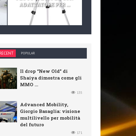
ADATTATORE PER ...
TELESCOPIO E KIT 
RECENT
POPULAR
Il drop “New Old” di
Shaiya dimostra come gli
MMO ...
135
Advanced Mobility,
Giorgio Basaglia: visione
multilivello per mobilità
del futuro
171