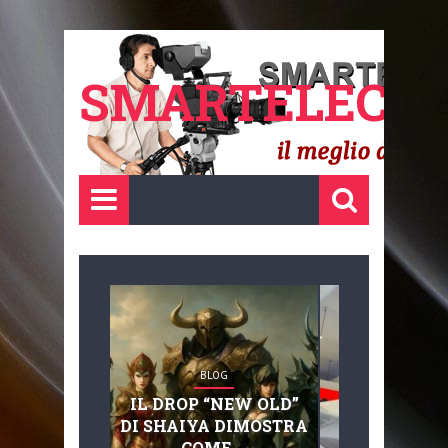
SMARTELECTR
BLOG
BLOG
IL DROP “NEW OLD”
ADVANC
DI SHAIYA DIMOSTRA
MOBILITY, 
COME ...
BASAGLIA: 