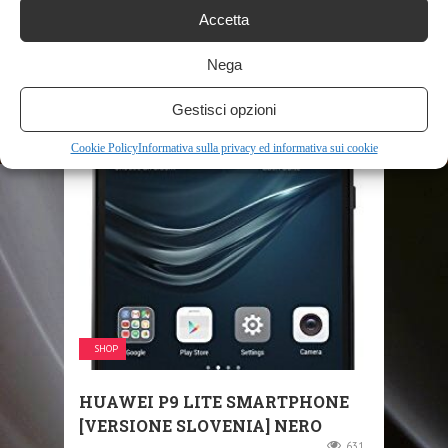
PER ANZIANI A
Accetta
CONCHIGLIA,TASTI GRANDI E
Nega
VOLUME ...
593
Gestisci opzioni
Cookie Policy
Informativa sulla privacy ed informativa sui cookie
SHOP
HUAWEI P9 LITE SMARTPHONE
[VERSIONE SLOVENIA] NERO
631