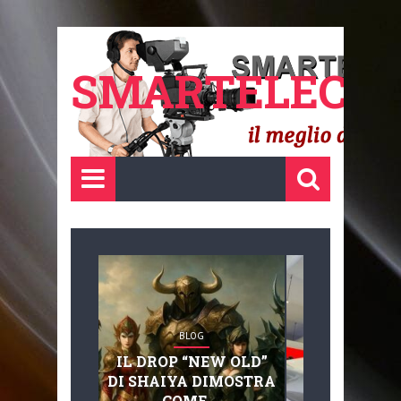
SMARTELECTR
BLOG
BLOG
IL DROP “NEW OLD”
ADVANC
DI SHAIYA DIMOSTRA
MOBILITY, 
COME ...
BASAGLIA: 