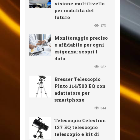
visione multilivello
per mobilità del
futuro
173
Monitoraggio preciso
e affidabile per ogni
esigenza: scopri I
data ...
562
Bresser Telescopio
Pluto 114/500 EQ con
adattatore per
smartphone
844
Telescopio Celestron
127 EQ telescopio
telescopio e kit di