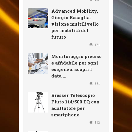
Advanced Mobility,
Giorgio Basaglia:
visione multilivello
per mobilità del
futuro
171
Monitoraggio preciso
e affidabile per ogni
esigenza: scopri I
data ...
561
Bresser Telescopio
Pluto 114/500 EQ con
adattatore per
smartphone
842