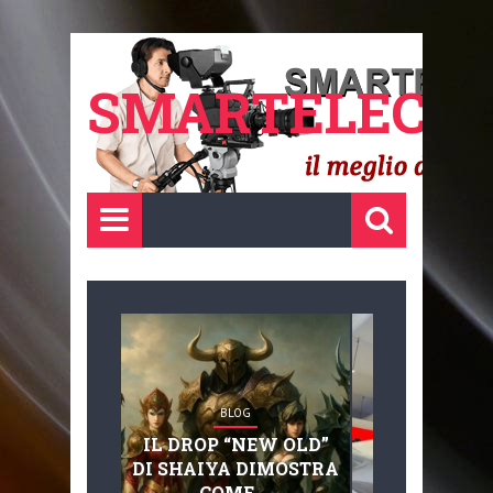
SMARTELECTR
BLOG
BLOG
IL DROP “NEW OLD”
ADVANC
DI SHAIYA DIMOSTRA
MOBILITY, 
COME ...
BASAGLIA: 