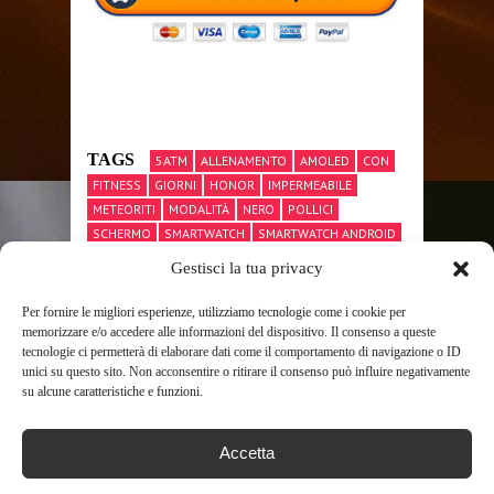
TAGS
5ATM
ALLENAMENTO
AMOLED
CON
FITNESS
GIORNI
HONOR
IMPERMEABILE
METEORITI
MODALITÀ
NERO
POLLICI
SCHERMO
SMARTWATCH
SMARTWATCH ANDROID
SMARTWATCH APPLE
SMARTWATCH MIGLIORI
Gestisci la tua privacy
SMARTWATCH SAMSUNG
STANDBY
TRACKER
WATCH
Per fornire le migliori esperienze, utilizziamo tecnologie come i cookie per
memorizzare e/o accedere alle informazioni del dispositivo. Il consenso a queste
tecnologie ci permetterà di elaborare dati come il comportamento di navigazione o ID
unici su questo sito. Non acconsentire o ritirare il consenso può influire negativamente
su alcune caratteristiche e funzioni.
SHARE THIS POST
Accetta