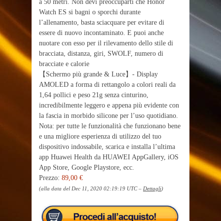
a 50 metri. Non devi preoccuparti che Honor
Watch ES si bagni o sporchi durante
l’allenamento, basta sciacquare per evitare di
essere di nuovo incontaminato. E puoi anche
nuotare con esso per il rilevamento dello stile di
bracciata, distanza, giri, SWOLF, numero di
bracciate e calorie
【Schermo più grande & Luce】- Display
AMOLED a forma di rettangolo a colori reali da
1,64 pollici e peso 21g senza cinturino,
incredibilmente leggero e appena più evidente con
la fascia in morbido silicone per l’uso quotidiano.
Nota: per tutte le funzionalità che funzionano bene
e una migliore esperienza di utilizzo del tuo
dispositivo indossabile, scarica e installa l’ultima
app Huawei Health da HUAWEI AppGallery, iOS
App Store, Google Playstore, ecc.
Prezzo:
89,00 €
(alla data del Dec 11, 2020 02:19:19 UTC –
Dettagli
)