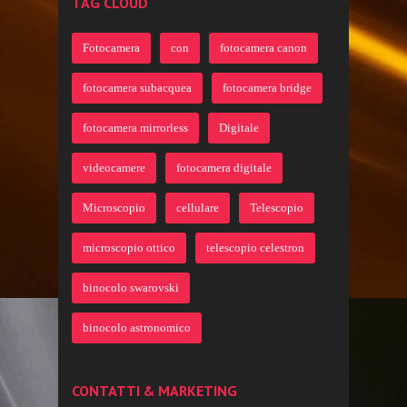
TAG CLOUD
Fotocamera
con
fotocamera canon
fotocamera subacquea
fotocamera bridge
fotocamera mirrorless
Digitale
videocamere
fotocamera digitale
Microscopio
cellulare
Telescopio
microscopio ottico
telescopio celestron
binocolo swarovski
binocolo astronomico
CONTATTI & MARKETING