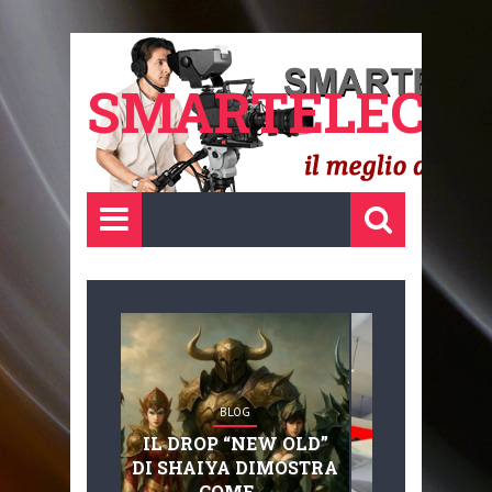
SMARTELECTR
BLOG
BLOG
IL DROP “NEW OLD”
ADVANC
DI SHAIYA DIMOSTRA
MOBILITY, 
COME ...
BASAGLIA: 