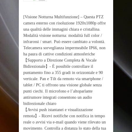
[Visione Notturna Multifunzione] – Questa PTZ
camera esterno con risoluzione 1920x1080p offre
una qualità delle immagini chiara e cristallina.
Modalità visione notturna: modalità full color /
infrarossi / smart. Può essere cambiato a volontà.
Telecamera sorveglianza impermeabile IP66, non
ha paura di cattive condizioni atmosferiche
【Supporto a Direzione Completa & Vocale
Bidirezionale】- È possibile controllare il
puntamento fino a 355 gradi in orizzontale e 90
verticale. Pan e Tilt da remoto via smartphone /
tablet / PC ti offrono una visione globale senza
punti ciechi. Il microfono e l’altoparlante
antirumore integrati consentono un audio
bidirezionale chiaro
【Avvisi push istantanei e visualizzazione
remota】- Ricevi notifiche con notifica in tempo
reale o avvisi via e-mail quando viene rilevato un
movimento. Controlla a distanza lo stato della tua