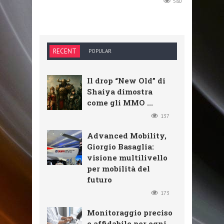
580
RECENT
POPULAR
Il drop “New Old” di
Shaiya dimostra
come gli MMO ...
137
Advanced Mobility,
Giorgio Basaglia:
visione multilivello
per mobilità del
futuro
173
Monitoraggio preciso
e affidabile per ogni