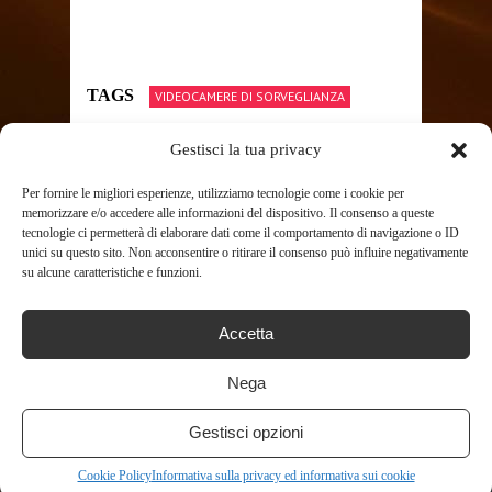
TAGS
VIDEOCAMERE DI SORVEGLIANZA
Gestisci la tua privacy
SHARE THIS POST
Per fornire le migliori esperienze, utilizziamo tecnologie come i cookie per
memorizzare e/o accedere alle informazioni del dispositivo. Il consenso a queste
tecnologie ci permetterà di elaborare dati come il comportamento di navigazione o ID
unici su questo sito. Non acconsentire o ritirare il consenso può influire negativamente
su alcune caratteristiche e funzioni.
Accetta
RELATED POSTS
Nega
Gestisci opzioni
Cookie Policy
Informativa sulla privacy ed informativa sui cookie