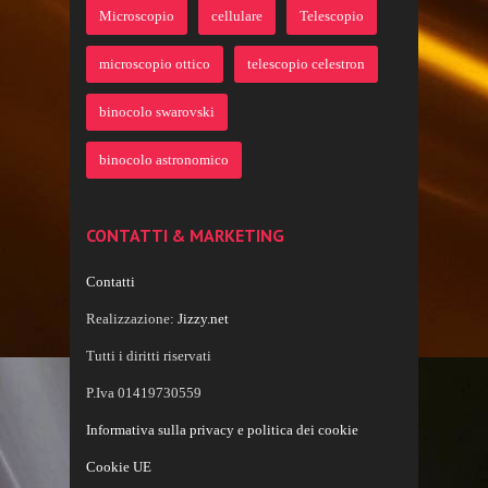
Microscopio
cellulare
Telescopio
microscopio ottico
telescopio celestron
binocolo swarovski
binocolo astronomico
CONTATTI & MARKETING
Contatti
Realizzazione:
Jizzy.net
Tutti i diritti riservati
P.Iva 01419730559
Informativa sulla privacy e politica dei cookie
Cookie UE