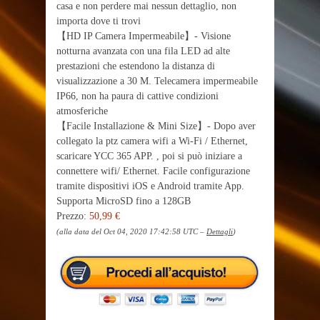
casa e non perdere mai nessun dettaglio, non
importa dove ti trovi
【HD IP Camera Impermeabile】- Visione
notturna avanzata con una fila LED ad alte
prestazioni che estendono la distanza di
visualizzazione a 30 M. Telecamera impermeabile
IP66, non ha paura di cattive condizioni
atmosferiche
【Facile Installazione & Mini Size】- Dopo aver
collegato la ptz camera wifi a Wi-Fi / Ethernet,
scaricare YCC 365 APP. , poi si può iniziare a
connettere wifi/ Ethernet. Facile configurazione
tramite dispositivi iOS e Android tramite App.
Supporta MicroSD fino a 128GB
Prezzo:
50,99 €
(alla data del Oct 04, 2020 17:42:58 UTC –
Dettagli
)