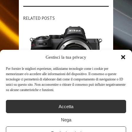
RELATED POSTS
Gestisci la tua privacy
Per fornire le migliori esperienze, utilizziamo tecnologie come i cookie per
memorizzare e/o accedere alle informazioni del dispositivo. Il consenso a queste
SHOP
tecnologie ci permetterà di elaborare dati come il comportamento di navigazione o ID
unici su questo sito. Non acconsentire o ritirare il consenso può influire negativamente
NIKON Z5 + FTZ + LEXAR SD 64 GB
su alcune caratteristiche e funzioni.
667X ...
867
Accetta
Nega