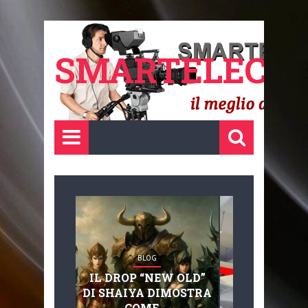
SMARTELECTR
BLOG
BLOG
IL DROP “NEW OLD”
ADVANC
DI SHAIYA DIMOSTRA
MOBILITY, 
COME ...
BASAGLIA: 