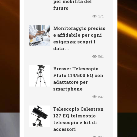
per mobilità del
futuro
171
Monitoraggio preciso
e affidabile per ogni
esigenza: scopri I
data ...
561
Bresser Telescopio
Pluto 114/500 EQ con
adattatore per
smartphone
842
Telescopio Celestron
127 EQ telescopio
telescopio e kit di
accessori