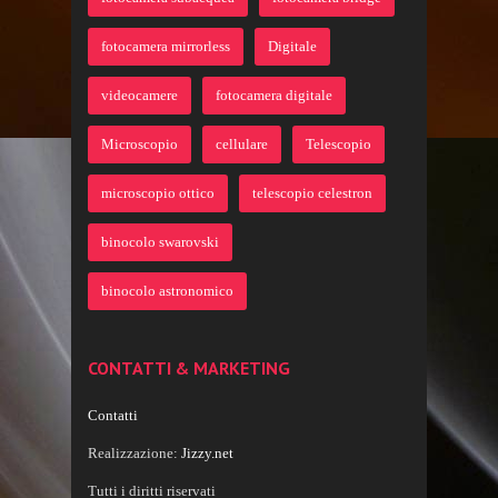
fotocamera mirrorless
Digitale
videocamere
fotocamera digitale
Microscopio
cellulare
Telescopio
microscopio ottico
telescopio celestron
binocolo swarovski
binocolo astronomico
CONTATTI & MARKETING
Contatti
Realizzazione:
Jizzy.net
Tutti i diritti riservati