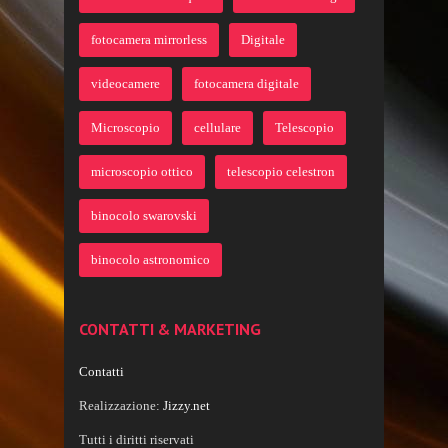
fotocamera mirrorless
Digitale
videocamere
fotocamera digitale
Microscopio
cellulare
Telescopio
microscopio ottico
telescopio celestron
binocolo swarovski
binocolo astronomico
CONTATTI & MARKETING
Contatti
Realizzazione:
Jizzy.net
Tutti i diritti riservati