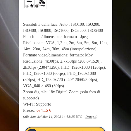
Sensibilità della luce: Auto , ISO100, ISO200,
ISO400, ISO800, ISO1600, ISO3200, ISO6400
Foto fomat/dimensione: formato : Jpeg.
Risoluzione : VGA, 1,2 m, 2m, 3m, 5m, 8m, 12m,
14m, 20m, 24m, 30m, 48m (interpolazione)
Formato video/dimensione: formato: Mov
Risoluzione: 4k30fps, 2.7k30fps (268 8×1520),
2k30fps (2304*1296), FHD_1920x1080 (120fps),
FHD_1920x1080 (60fps), FHD_1920x1080
(30fps), HD_128 0x720 (240/120/60/3 0fps),
VGA_640 × 480 (30fps)
Zoom digitale: 18x Digital Zoom (solo foto di
supporto)
WI-FI: Supporto
Prezzo:
674,15 €
(alla data del Mar 14, 2023 14:58:25 UTC –
Dettagli
)