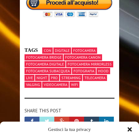
TAGS
CON
DIGITALE
FOTOCAMERA
FOTOCAMERA BRIDGE
FOTOCAMERA CANON
FOTOCAMERA DIGITALE
FOTOCAMERA MIRRORLESS
FOTOCAMERA SUBACQUEA
FOTOGRAFIA
HOOD
LIVE
NIGHT
PRO
STREAMING
TELECAMERA
VALGING
VIDEOCAMERA
WIFI
SHARE THIS POST
Gestisci la tua privacy