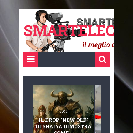
SMARTELECTR
BLOG
BLOG
IL DROP “NEW OLD”
ADVANC
DI SHAIYA DIMOSTRA
MOBILITY, 
COME ...
BASAGLIA: 