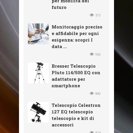
per mobilità del
futuro
171
Monitoraggio preciso
e affidabile per ogni
esigenza: scopri I
data ...
561
Bresser Telescopio
Pluto 114/500 EQ con
adattatore per
smartphone
842
Telescopio Celestron
127 EQ telescopio
telescopio e kit di
accessori
824