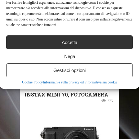
Per fornire le migliori esperienze, utilizziamo tecnologie come i cookie per
memorizzare e/o accedere alle informazioni del dispositivo. Il consenso a queste
tecnologie ci permetterà di elaborare dati come il comportamento di navigazione o ID
RELATED POSTS
unici su questo sito. Non acconsentire o ritirare il consenso può influire negativamente
su alcune caratteristiche e funzioni.
Accetta
Nega
Gestisci opzioni
SHOP
Cookie Policy
Informativa sulla privacy ed informativa sui cookie
INSTAX MINI 70, FOTOCAMERA
873