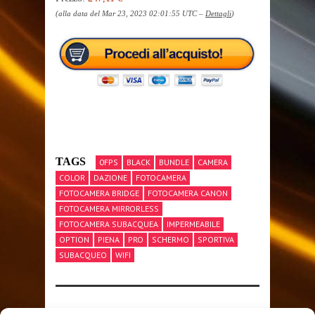
(alla data del Mar 23, 2023 02:01:55 UTC –
Dettagli
)
TAGS
0FPS
BLACK
BUNDLE
CAMERA
COLOR
DAZIONE
FOTOCAMERA
FOTOCAMERA BRIDGE
FOTOCAMERA CANON
FOTOCAMERA MIRRORLESS
FOTOCAMERA SUBACQUEA
IMPERMEABILE
OPTION
PIENA
PRO
SCHERMO
SPORTIVA
SUBACQUEO
WIFI
SHARE THIS POST