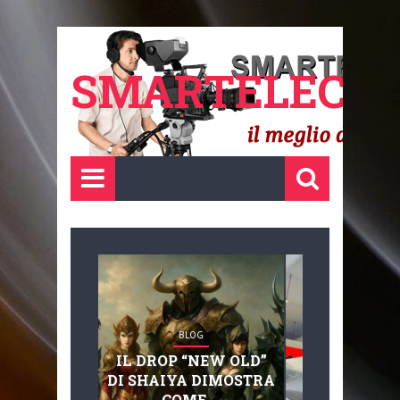
SMARTELECTR
BLOG
BLOG
IL DROP “NEW OLD”
ADVANC
DI SHAIYA DIMOSTRA
MOBILITY, 
COME ...
BASAGLIA: 