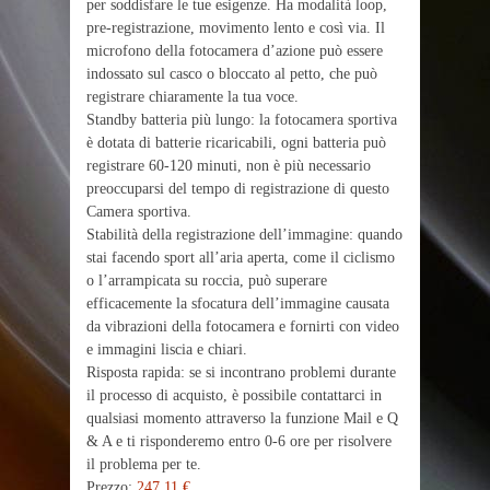
per soddisfare le tue esigenze. Ha modalità loop,
pre-registrazione, movimento lento e così via. Il
microfono della fotocamera d’azione può essere
indossato sul casco o bloccato al petto, che può
registrare chiaramente la tua voce.
Standby batteria più lungo: la fotocamera sportiva
è dotata di batterie ricaricabili, ogni batteria può
registrare 60-120 minuti, non è più necessario
preoccuparsi del tempo di registrazione di questo
Camera sportiva.
Stabilità della registrazione dell’immagine: quando
stai facendo sport all’aria aperta, come il ciclismo
o l’arrampicata su roccia, può superare
efficacemente la sfocatura dell’immagine causata
da vibrazioni della fotocamera e fornirti con video
e immagini liscia e chiari.
Risposta rapida: se si incontrano problemi durante
il processo di acquisto, è possibile contattarci in
qualsiasi momento attraverso la funzione Mail e Q
& A e ti risponderemo entro 0-6 ore per risolvere
il problema per te.
Prezzo:
247,11 €