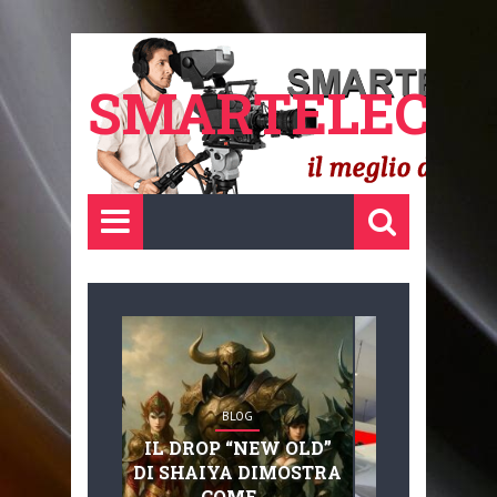
SMARTELECTR
BLOG
BLOG
IL DROP “NEW OLD”
ADVANC
DI SHAIYA DIMOSTRA
MOBILITY, 
COME ...
BASAGLIA: 