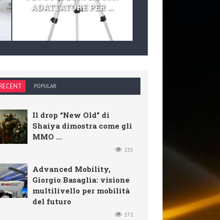
ADATTATORE PER ...
TELESCOPIO E KIT 
RECENT
POPULAR
Il drop “New Old” di
Shaiya dimostra come gli
MMO ...
135
Advanced Mobility,
Giorgio Basaglia: visione
multilivello per mobilità
del futuro
171