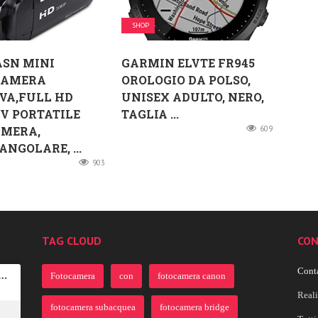
SHOP
ASN MINI
GARMIN ELVTE FR945
CAMERA
OROLOGIO DA POLSO,
VA,FULL HD
UNISEX ADULTO, NERO,
DV PORTATILE
TAGLIA ...
AMERA,
609
NGOLARE, ...
903
TAG CLOUD
CON
Conta
Fotocamera
con
fotocamera canon
Real
fotocamera subacquea
fotocamera bridge