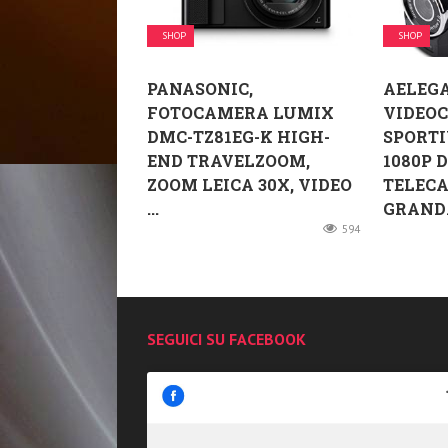
SHOP
SHOP
PANASONIC,
AELEG
FOTOCAMERA LUMIX
VIDEO
DMC-TZ81EG-K HIGH-
SPORTI
END TRAVELZOOM,
1080P 
ZOOM LEICA 30X, VIDEO
TELEC
...
GRANDA
594
SEGUICI SU FACEBOOK