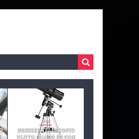
SHOP
SHOP
O
BRESSER TELESCOPIO
TELESCOPIO CELE
I
PLUTO 114/500 EQ CON
127 EQ TELESCO