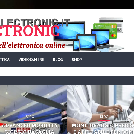
TRONIC
TTICA
VIDEOCAMERE
BLOG
SHOP
BLOG
BLOG
ADVANCED MOBILITY,
MONITORAGGIO PRECIS
GIORGIO BASAGLIA:
E AFFIDABILE PER OGN