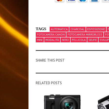
TAGS
AUTOMATICA
CHARCOAL
ESPOSIZIONE
FOTOCAMERA CANON
FOTOCAMERA MIRRORLESS
FO
MINI
MODALITÀ
NERO
PELLICOLA
SELFIE
SVILU
SHARE THIS POST
RELATED POSTS