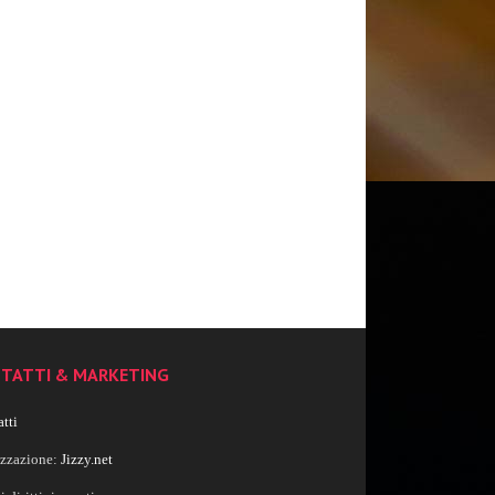
TATTI & MARKETING
tti
izzazione:
Jizzy.net