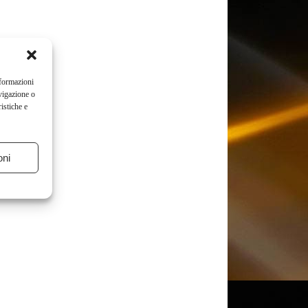
nformazioni
vigazione o
istiche e
oni