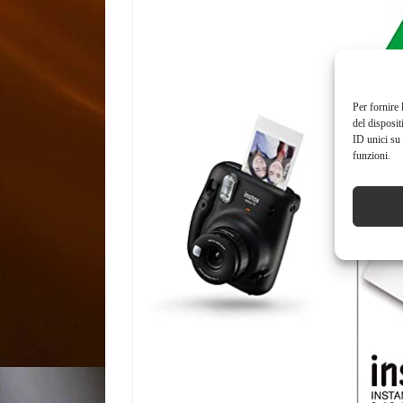
Per fornire 
del disposit
ID unici su 
funzioni.